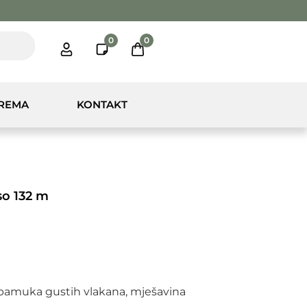
0
0
PREMA
KONTAKT
o 132 m
pamuka gustih vlakana, mješavina