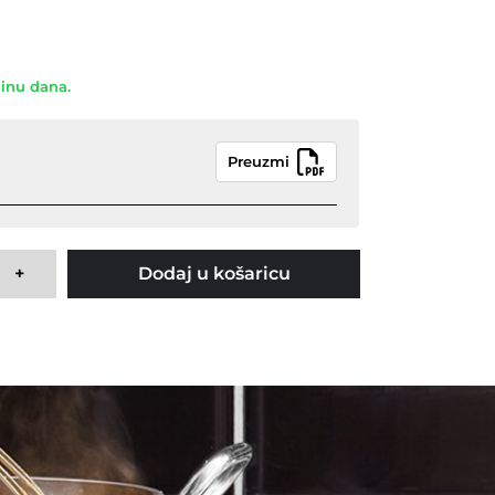
dinu dana.
Preuzmi
+
Dodaj u košaricu