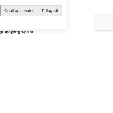
Odbij opcionalne
Prilagodi
jeti korištenja i odredbe
avila privatnosti
ail
grupa@dtgrupa.hr
lefon
85 42 421 016
uštvene mreže
nciranog iz Europskog fonda za regionalni razvoj u sklopu