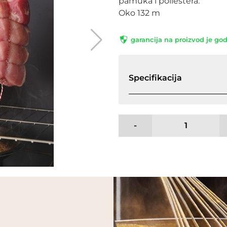
pamuka i poliestera.
Oko 132 m
garancija na proizvod je go
Specifikacija
-