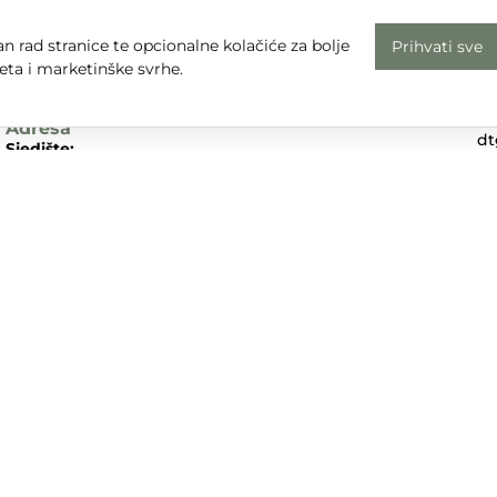
Radno vrijeme
n rad stranice te opcionalne kolačiće za bolje
Prihvati sve
Uv
Pon - Pet: 08 - 16
eta i marketinške svrhe.
Pr
subota, nedjelja i praznici: zatvoreno
Em
Adresa
dt
Sjedište:
Te
Ulica Nikole Tesle 6
+3
42000 Varaždin
Dr
Trgovina:
Mihovila Pavleka Miškine 43
42000 Varaždin
UPA d.o.o. sudjeluje u provedbi financijskog instrumenta sufina
tivnog programa „Konkurentnost i kohezija”.