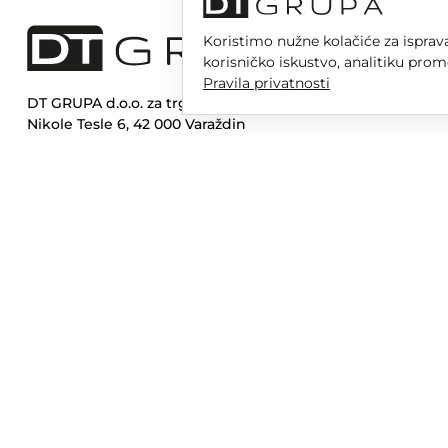
Koristimo nužne kolačiće za isprava
korisničko iskustvo, analitiku prom
Pravila privatnosti
DT GRUPA d.o.o. za trgovinu i usluge
Nikole Tesle 6, 42 000 Varaždin
Upisano u trgovački sud u Varaždinu
MBS 070142870
OIB: 10767324500
Temeljni kapital društva je 2.654,46 € uplaćen u cijelosti
DT GR
Opera