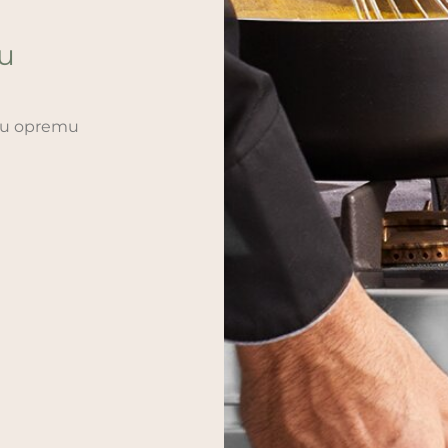
ću
sku opremu