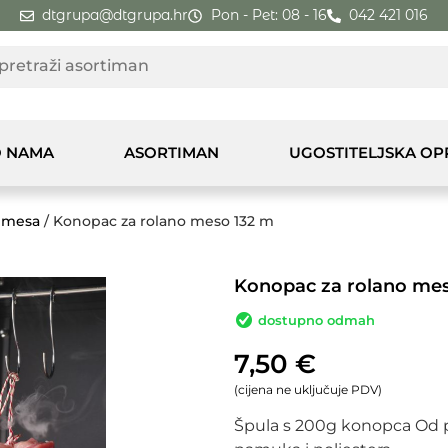
dtgrupa@dtgrupa.hr
Pon - Pet: 08 - 16
042 421 016
 NAMA
ASORTIMAN
UGOSTITELJSKA O
 mesa
/ Konopac za rolano meso 132 m
Konopac za rolano mes
dostupno odmah
7,50
€
(cijena ne uključuje PDV)
Špula s 200g konopca Od 