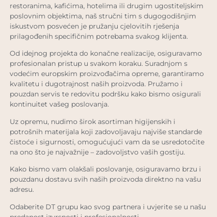
restoranima, kafićima, hotelima ili drugim ugostiteljskim
poslovnim objektima, naš stručni tim s dugogodišnjim
iskustvom posvećen je pružanju cjelovitih rješenja
prilagođenih specifičnim potrebama svakog klijenta.
Od idejnog projekta do konačne realizacije, osiguravamo
profesionalan pristup u svakom koraku. Suradnjom s
vodećim europskim proizvođačima opreme, garantiramo
kvalitetu i dugotrajnost naših proizvoda. Pružamo i
pouzdan servis te redovitu podršku kako bismo osigurali
kontinuitet vašeg poslovanja.
Uz opremu, nudimo širok asortiman higijenskih i
potrošnih materijala koji zadovoljavaju najviše standarde
čistoće i sigurnosti, omogućujući vam da se usredotočite
na ono što je najvažnije – zadovoljstvo vaših gostiju.
Kako bismo vam olakšali poslovanje, osiguravamo brzu i
pouzdanu dostavu svih naših proizvoda direktno na vašu
adresu.
Odaberite DT grupu kao svog partnera i uvjerite se u našu
predanost izvrsnosti i profesionalnosti.