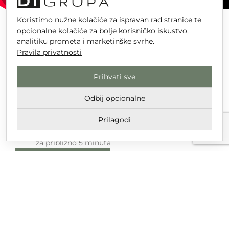
Koristimo nužne kolačiće za ispravan rad stranice te
FRITEZA XL S ODVODNOM SLAVINOM
opcionalne kolačiće za bolje korisničko iskustvo,
HENDI GOLIATH
analitiku prometa i marketinške svrhe.
Pravila privatnosti
Najsnažnija friteza na tržištu – 10 200 W
Veliki kapacitet od 10 L omogućuje vam duboko
Prihvati sve
prženje do 1 kg pomfrita odjednom
Vrlo učinkovita – priprema do 1 kg pomfrita u
Odbij opcionalne
skoro 3 minute
Sigurno i jednostavno ispuštanje ulja zahvaljujući
Prilagodi
praktičnom slavini
Brzo predgrijavanje, postiže radnu temperaturu
za približno 5 minuta
Pogledaj proizvod