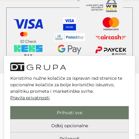
Koristimo nužne kolačiće za ispravan rad stranice te
opcionalne kolačiće za bolje korisničko iskustvo,
analitiku prometa i marketinške svrhe.
Pravila privatnosti
DT GRUPA d.o.o. za trgovinu i usluge
Nikole Tesle 6, 42 000 Varaždin
Prihvati sve
Upisano u trgovački sud u Varaždinu
Odbij opcionalne
MBS 070142870
OIB: 10767324500
Prilagodi