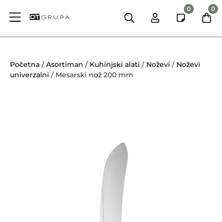
0
0
Početna
/
Asortiman
/
Kuhinjski alati
/
Noževi
/
Noževi
univerzalni
/ Mesarski nož 200 mm