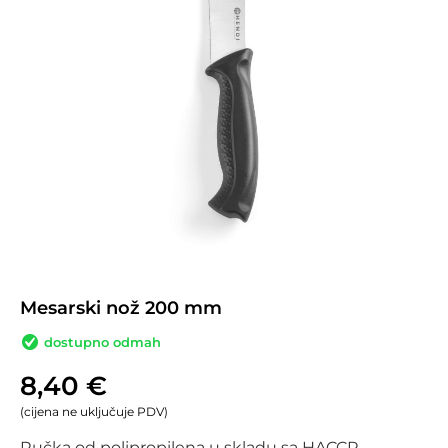
Mesarski nož 200 mm
dostupno odmah
8,40
€
(cijena ne uključuje PDV)
Ručka od polipropilena u skladu sa HACCP 