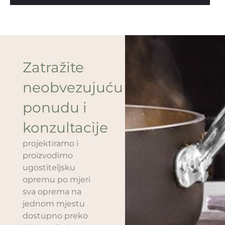
Zatražite
neobvezujuću
ponudu i
konzultacije
projektiramo i
proizvodimo
ugostiteljsku
opremu po mjeri
sva oprema na
jednom mjestu
dostupno preko