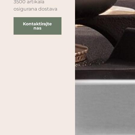
3500 artikala
osigurana dostava
Kontaktirajte
nas