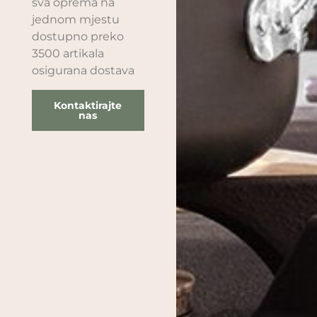
sva oprema na
jednom mjestu
dostupno preko
3500 artikala
osigurana dostava
Kontaktirajte
nas