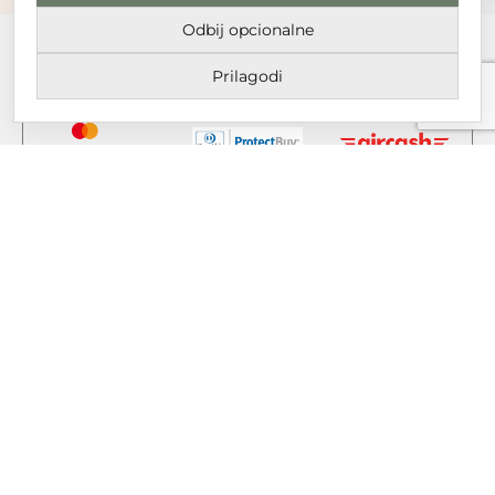
Odbij opcionalne
Prilagodi
DT GRUPA d.o.o. za trgovinu i usluge
Nikole Tesle 6, 42 000 Varaždin
Upisano u trgovački sud u Varaždinu
MBS 070142870