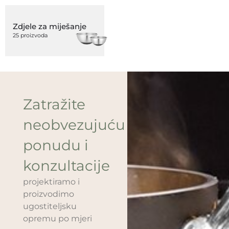
Zdjele za miješanje
25 proizvoda
Zatražite
neobvezujuću
ponudu i
konzultacije
projektiramo i
proizvodimo
ugostiteljsku
opremu po mjeri