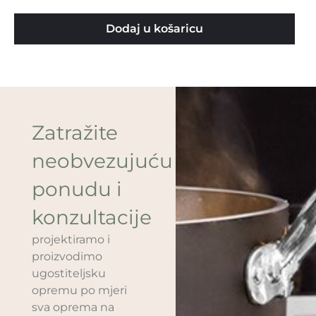
Dodaj u košaricu
Zatražite
neobvezujuću
ponudu i
konzultacije
projektiramo i
proizvodimo
ugostiteljsku
opremu po mjeri
sva oprema na