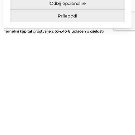
Odbij opcionalne
Upisano u trgovački sud u Varaždinu
MBS 070142870
Prilagodi
OIB: 10767324500
Temeljni kapital društva je 2.654,46 € uplaćen u cijelosti