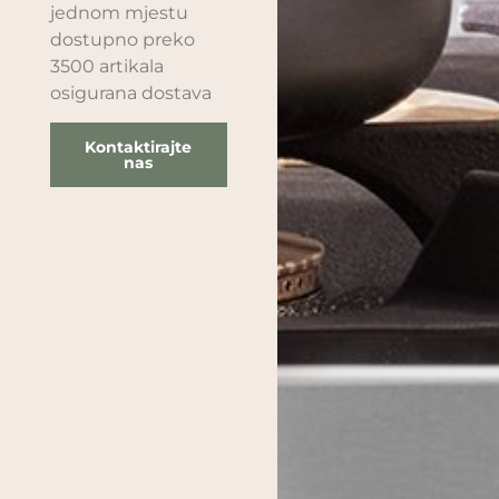
jednom mjestu
dostupno preko
3500 artikala
osigurana dostava
Kontaktirajte
nas