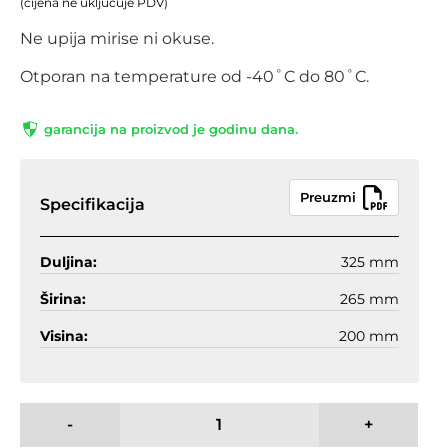
(cijena ne uključuje PDV)
Ne upija mirise ni okuse.
Otporan na temperature od -40˚C do 80˚C.
garancija na proizvod je godinu dana.
Preuzmi
Specifikacija
Duljina:
325 mm
Širina:
265 mm
Visina:
200 mm
-
+