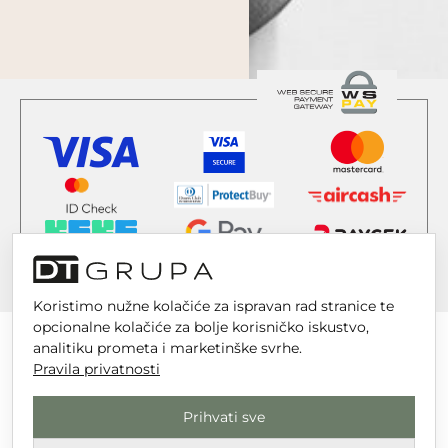
Koristimo nužne kolačiće za ispravan rad stranice te
opcionalne kolačiće za bolje korisničko iskustvo,
analitiku prometa i marketinške svrhe.
Pravila privatnosti
DT GRUPA d.o.o. za trgovinu i usluge
Prihvati sve
Nikole Tesle 6, 42 000 Varaždin