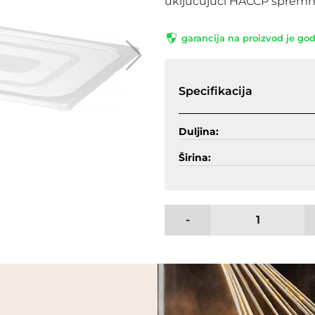
uključujući HACCP spremni
garancija na proizvod je go
Specifikacija
Duljina:
Širina:
-