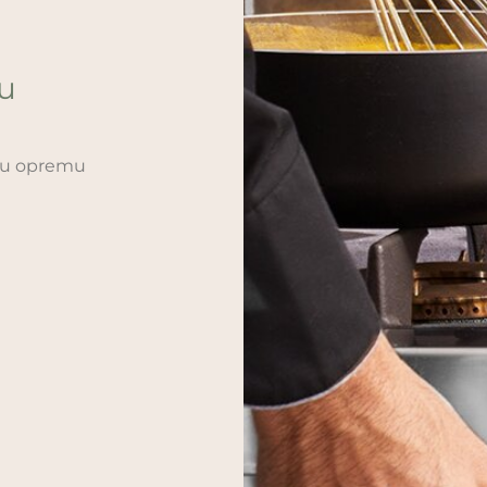
ću
sku opremu