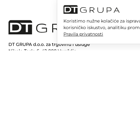
Koristimo nužne kolačiće za isprava
korisničko iskustvo, analitiku prom
Pravila privatnosti
DT GRUPA d.o.o. za trgovinu i usluge
Nikole Tesle 6, 42 000 Varaždin
Upisano u trgovački sud u Varaždinu
MBS 070142870
OIB: 10767324500
Temeljni kapital društva je 2.654,46 € uplaćen u cijelosti
DT GR
Opera