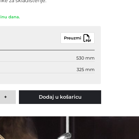
ke za skladištenje.
dinu dana.
Preuzmi
530 mm
325 mm
+
Dodaj u košaricu