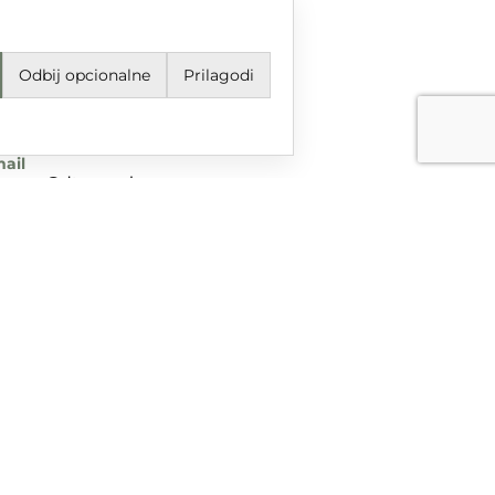
Odbij opcionalne
Prilagodi
jeti korištenja i odredbe
avila privatnosti
ail
grupa@dtgrupa.hr
lefon
85 42 421 016
uštvene mreže
nciranog iz Europskog fonda za regionalni razvoj u sklopu