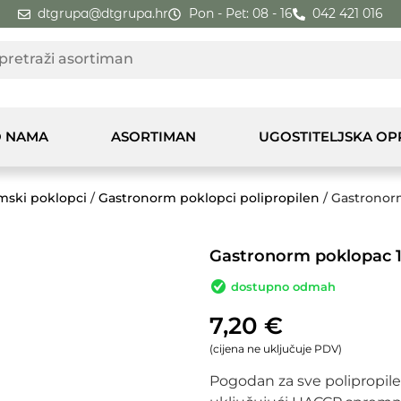
dtgrupa@dtgrupa.hr
Pon - Pet: 08 - 16
042 421 016
 NAMA
ASORTIMAN
UGOSTITELJSKA O
mski poklopci
/
Gastronorm poklopci polipropilen
/ Gastronorm
Gastronorm poklopac 1/
dostupno odmah
7,20
€
(cijena ne uključuje PDV)
Pogodan za sve polipropi