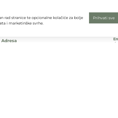
n rad stranice te opcionalne kolačiće za bolje
Prihvati sve
Radno vrijeme
Uv
eta i marketinške svrhe.
Pon - Pet: 08 - 16
Pr
subota, nedjelja i praznici: zatvoreno
Em
Adresa
dt
Sjedište:
Te
Ulica Nikole Tesle 6
+3
42000 Varaždin
Dr
Trgovina:
Mihovila Pavleka Miškine 43
42000 Varaždin
UPA d.o.o. sudjeluje u provedbi financijskog instrumenta sufina
tivnog programa „Konkurentnost i kohezija”.