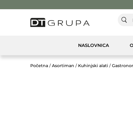
NASLOVNICA
O
Početna
/
Asortiman
/
Kuhinjski alati
/
Gastrono