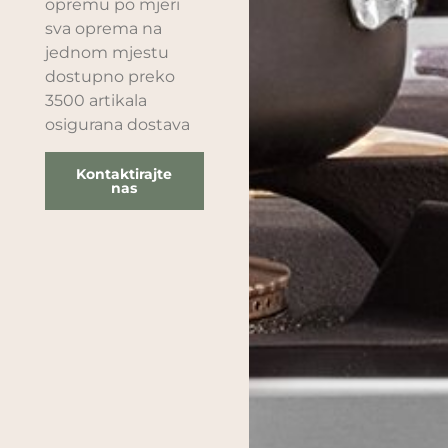
opremu po mjeri
sva oprema na
jednom mjestu
dostupno preko
3500 artikala
osigurana dostava
Kontaktirajte
nas