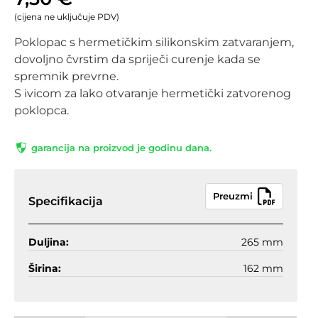
(cijena ne uključuje PDV)
Poklopac s hermetičkim silikonskim zatvaranjem,
dovoljno čvrstim da spriječi curenje kada se
spremnik prevrne.
S ivicom za lako otvaranje hermetički zatvorenog
poklopca.
garancija na proizvod je godinu dana.
Preuzmi
Specifikacija
Duljina:
265 mm
Širina:
162 mm