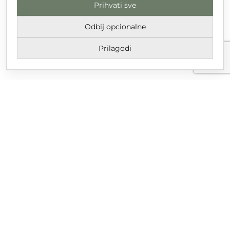
Prihvati sve
DT GRUPA d.o.o. za trgovinu i usluge
Nikole Tesle 6, 42 000 Varaždin
Odbij opcionalne
Upisano u trgovački sud u Varaždinu
Prilagodi
MBS 070142870
OIB: 10767324500
Temeljni kapital društva je 2.654,46 € uplaćen u cijelosti