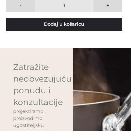
-
+
Dodaj u košaricu
Zatražite
neobvezujuću
ponudu i
konzultacije
projektiramo i
proizvodimo
ugostiteljsku