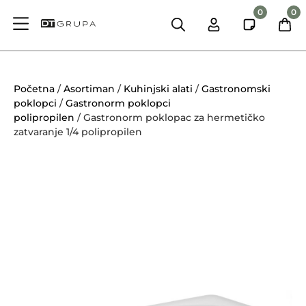
0
0
Početna
/
Asortiman
/
Kuhinjski alati
/
Gastronomski
poklopci
/
Gastronorm poklopci
polipropilen
/ Gastronorm poklopac za hermetičko
zatvaranje 1/4 polipropilen