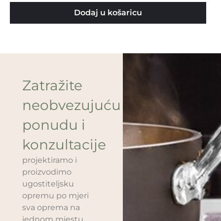
Dodaj u košaricu
Zatražite
neobvezujuću
ponudu i
konzultacije
projektiramo i
proizvodimo
ugostiteljsku
opremu po mjeri
sva oprema na
jednom mjestu