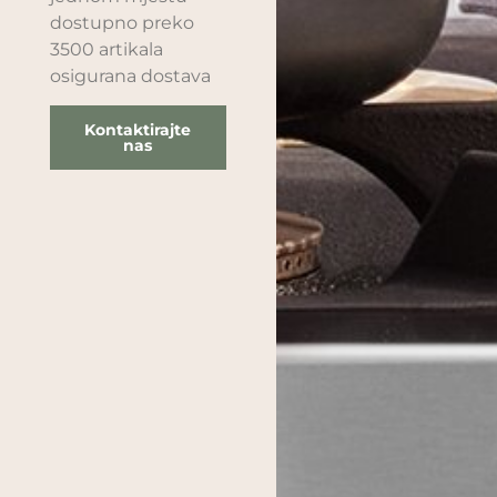
dostupno preko
3500 artikala
osigurana dostava
Kontaktirajte
nas