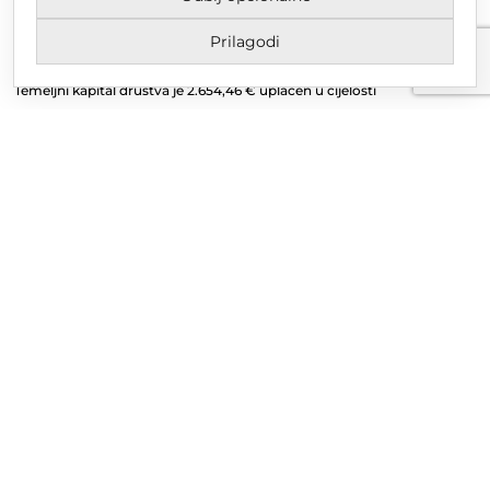
MBS 070142870
Prilagodi
OIB: 10767324500
Temeljni kapital društva je 2.654,46 € uplaćen u cijelosti