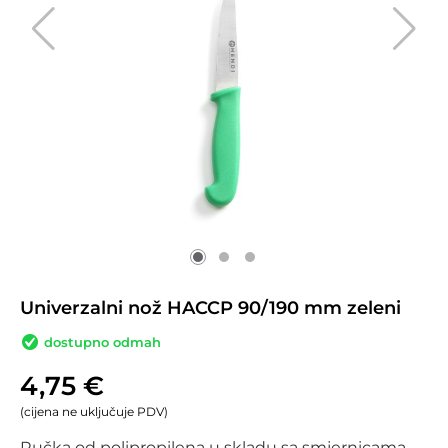
Univerzalni nož HACCP 90/190 mm zeleni
dostupno odmah
4,75
€
(cijena ne uključuje PDV)
Ručka od polipropilena u skladu sa smjernicama