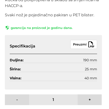
HACCP-a.
Svaki nož je pojedinačno pakiran u PET blister.
garancija na proizvod je godinu dana.
Preuzmi
Specifikacija
Duljina:
190 mm
Širina:
25 mm
Visina:
40 mm
-
+