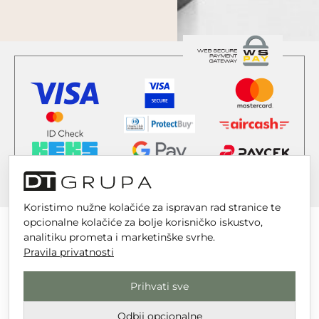
Koristimo nužne kolačiće za ispravan rad stranice te
opcionalne kolačiće za bolje korisničko iskustvo,
analitiku prometa i marketinške svrhe.
Pravila privatnosti
DT GRUPA d.o.o. za trgovinu i usluge
Prihvati sve
Nikole Tesle 6, 42 000 Varaždin
Upisano u trgovački sud u Varaždinu
Odbij opcionalne