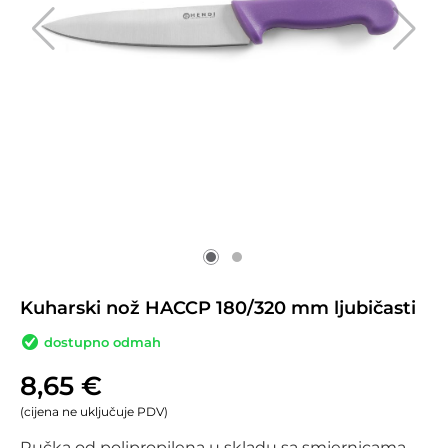
Kuharski nož HACCP 180/320 mm ljubičasti
dostupno odmah
8,65
€
(cijena ne uključuje PDV)
Ručka od polipropilena u skladu sa smjernicama