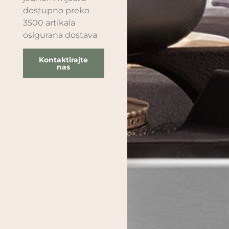
dostupno preko
3500 artikala
osigurana dostava
Kontaktirajte
nas