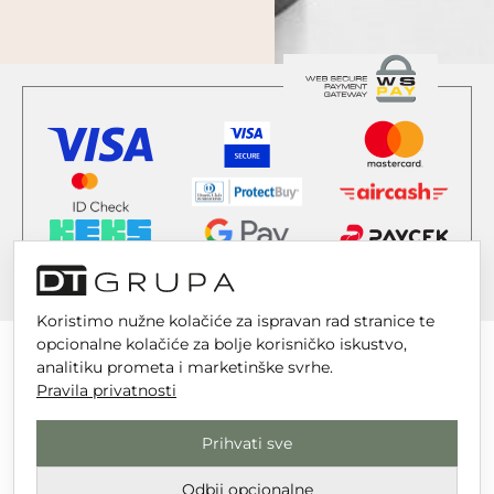
Koristimo nužne kolačiće za ispravan rad stranice te
opcionalne kolačiće za bolje korisničko iskustvo,
analitiku prometa i marketinške svrhe.
Pravila privatnosti
DT GRUPA d.o.o. za trgovinu i usluge
Prihvati sve
Nikole Tesle 6, 42 000 Varaždin
Upisano u trgovački sud u Varaždinu
Odbij opcionalne