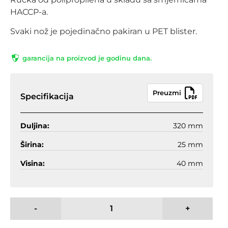
HACCP-a.
Svaki nož je pojedinačno pakiran u PET blister.
garancija na proizvod je godinu dana.
Preuzmi
Specifikacija
Duljina:
320 mm
Širina:
25 mm
Visina:
40 mm
-
+