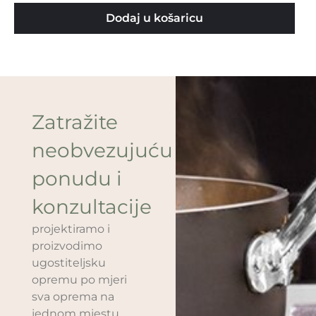
Dodaj u košaricu
Zatražite
neobvezujuću
ponudu i
konzultacije
projektiramo i
proizvodimo
ugostiteljsku
opremu po mjeri
sva oprema na
jednom mjestu