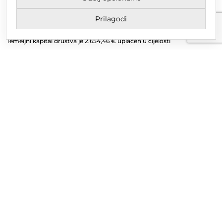
MBS 070142870
Prilagodi
OIB: 10767324500
Temeljni kapital društva je 2.654,46 € uplaćen u cijelosti