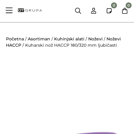
0
0
Početna
/
Asortiman
/
Kuhinjski alati
/
Noževi
/
Noževi
HACCP
/ Kuharski nož HACCP 180/320 mm ljubičasti