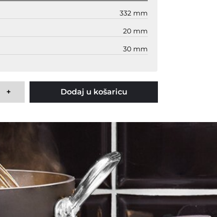
332 mm
20 mm
30 mm
+
Dodaj u košaricu