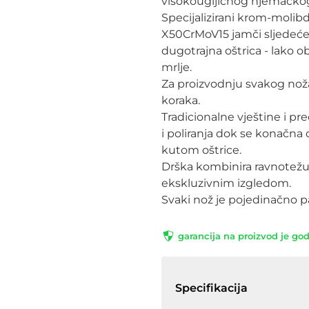
visokougljičnog njemačkog 
Specijalizirani krom-molibde
X50CrMoV15 jamči sljedeće ka
dugotrajna oštrica - lako ob
mrlje. 

Za proizvodnju svakog noža
koraka. 

Tradicionalne vještine i pre
i poliranja dok se konačna 
kutom oštrice.

Drška kombinira ravnotežu, 
ekskluzivnim izgledom. 

Svaki nož je pojedinačno pa
garancija na proizvod je go
Specifikacija