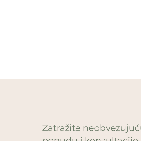
Zatražite neobvezuju
ponudu i konzultacije