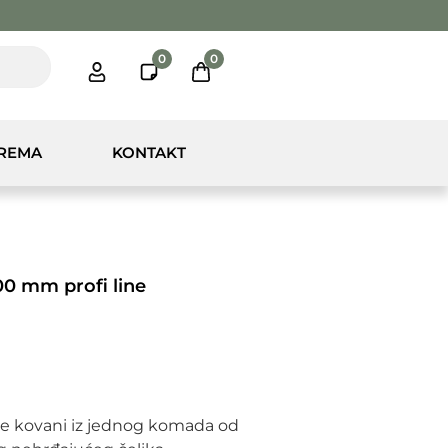
0
0
PREMA
KONTAKT
00 mm profi line
će kovani iz jednog komada od 