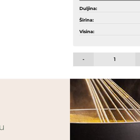
Duljina:
Širina:
Visina:
-
ću