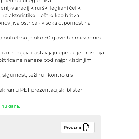
nehrđajućeg čelika. 

nij-vanadij kirurški legirani čelik 
rakteristike: - oštro kao britva - 
novljiva oštrica - visoka otpornost na 
 potrebno je oko 50 glavnih proizvodnih 
cizni strojevi nastavljaju operacije brušenja 
oštrica ne nanese pod najprikladnijim 
sigurnost, težinu i kontrolu s 
kiran u PET prezentacijski blister
dinu dana.
Preuzmi