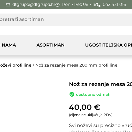
dtgrupa@dtgrupa.hr
Pon - Pet: 08 - 16
042 421 016
 NAMA
ASORTIMAN
UGOSTITELJSKA O
oževi profi line
/ Nož za rezanje mesa 200 mm profi line
Nož za rezanje mesa 2
dostupno odmah
40,00
€
(cijena ne uključuje PDV)
Svi noževi su precizno vru