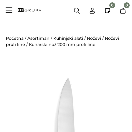
0
0
Početna
/
Asortiman
/
Kuhinjski alati
/
Noževi
/
Noževi
profi line
/ Kuharski nož 200 mm profi line