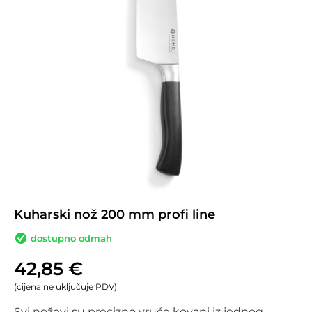
Kuharski nož 200 mm profi line
dostupno odmah
42,85
€
(cijena ne uključuje PDV)
Svi noževi su precizno vruće kovani iz jednog 