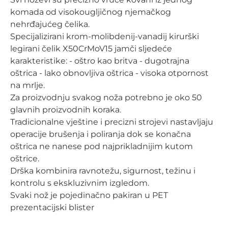
komada od visokougljičnog njemačkog 
nehrđajućeg čelika. 

Specijalizirani krom-molibdenij-vanadij kirurški 
legirani čelik X50CrMoV15 jamči sljedeće 
karakteristike: - oštro kao britva - dugotrajna 
oštrica - lako obnovljiva oštrica - visoka otpornost 
na mrlje. 

Za proizvodnju svakog noža potrebno je oko 50 
glavnih proizvodnih koraka. 

Tradicionalne vještine i precizni strojevi nastavljaju 
operacije brušenja i poliranja dok se konačna 
oštrica ne nanese pod najprikladnijim kutom 
oštrice.

Drška kombinira ravnotežu, sigurnost, težinu i 
kontrolu s ekskluzivnim izgledom. 

Svaki nož je pojedinačno pakiran u PET 
prezentacijski blister