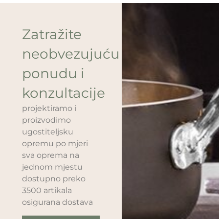
Zatražite
neobvezujuću
ponudu i
konzultacije
projektiramo i
proizvodimo
ugostiteljsku
opremu po mjeri
sva oprema na
jednom mjestu
dostupno preko
3500 artikala
osigurana dostava