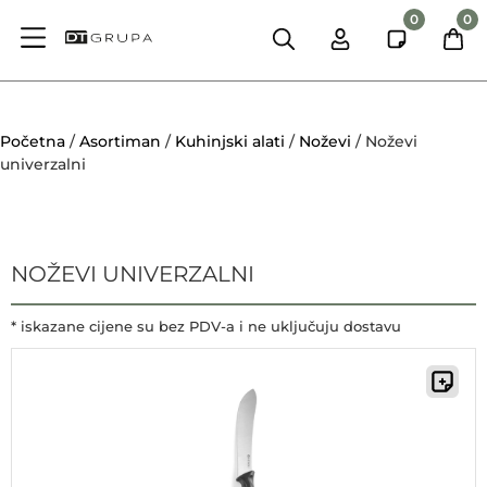
0
0
Početna
/
Asortiman
/
Kuhinjski alati
/
Noževi
/ Noževi
univerzalni
NOŽEVI UNIVERZALNI
* iskazane cijene su bez PDV-a i ne uključuju dostavu