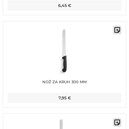
6,45
€
NOŽ ZA KRUH 300 MM
7,95
€