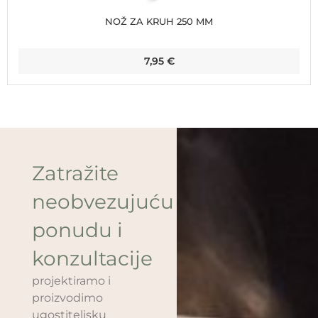
NOŽ ZA KRUH 250 MM
7,95
€
Zatražite
neobvezujuću
ponudu i
konzultacije
projektiramo i
proizvodimo
ugostiteljsku