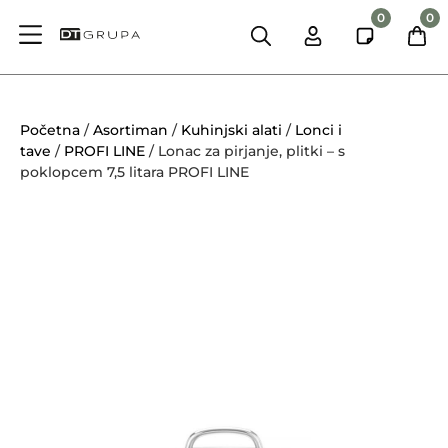
0
0
Početna
/
Asortiman
/
Kuhinjski alati
/
Lonci i
tave
/
PROFI LINE
/ Lonac za pirjanje, plitki – s
poklopcem 7,5 litara PROFI LINE