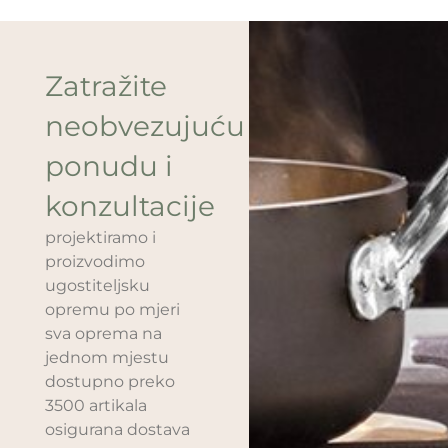
Zatražite
neobvezujuću
ponudu i
konzultacije
projektiramo i
proizvodimo
ugostiteljsku
opremu po mjeri
sva oprema na
jednom mjestu
dostupno preko
3500 artikala
osigurana dostava