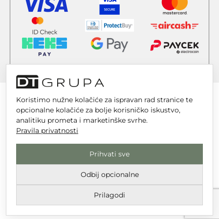
Koristimo nužne kolačiće za ispravan rad stranice te
opcionalne kolačiće za bolje korisničko iskustvo,
analitiku prometa i marketinške svrhe.
DT GRUPA d.o.o. za trgovinu i usluge
Pravila privatnosti
Nikole Tesle 6, 42 000 Varaždin
Prihvati sve
Upisano u trgovački sud u Varaždinu
MBS 070142870
Odbij opcionalne
OIB: 10767324500
Prilagodi
Temeljni kapital društva je 2.654,46 € uplaćen u cijelosti