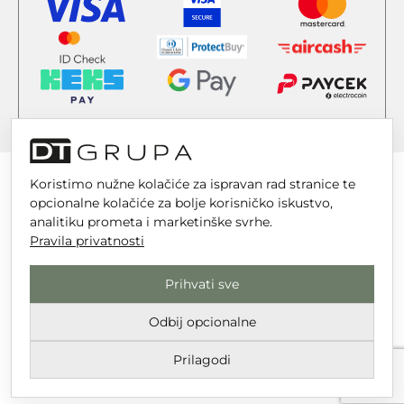
Koristimo nužne kolačiće za ispravan rad stranice te
opcionalne kolačiće za bolje korisničko iskustvo,
analitiku prometa i marketinške svrhe.
DT GRUPA d.o.o. za trgovinu i usluge
Pravila privatnosti
Nikole Tesle 6, 42 000 Varaždin
Prihvati sve
Upisano u trgovački sud u Varaždinu
MBS 070142870
Odbij opcionalne
OIB: 10767324500
Prilagodi
Temeljni kapital društva je 2.654,46 € uplaćen u cijelosti