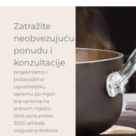
Zatražite
neobvezujuću
ponudu i
konzultacije
projektiramo i
proizvodimo
ugostiteljsku
opremu po mjeri
sva oprema na
jednom mjestu
dostupno preko
3500 artikala
osigurana dostava