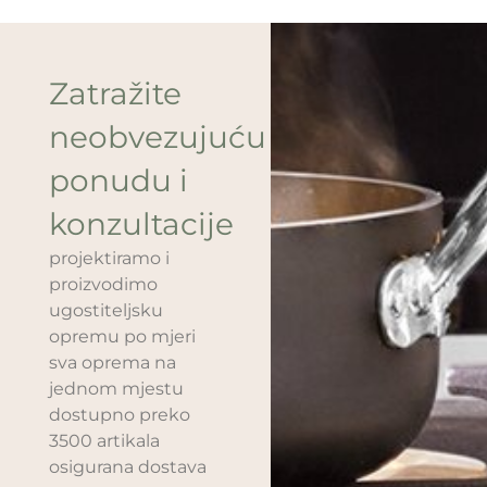
Zatražite
neobvezujuću
ponudu i
konzultacije
projektiramo i
proizvodimo
ugostiteljsku
opremu po mjeri
sva oprema na
jednom mjestu
dostupno preko
3500 artikala
osigurana dostava