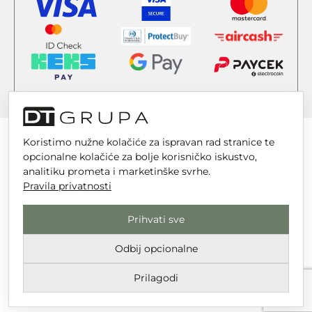
Koristimo nužne kolačiće za ispravan rad stranice te
opcionalne kolačiće za bolje korisničko iskustvo,
analitiku prometa i marketinške svrhe.
DT GRUPA d.o.o. za trgovinu i usluge
Pravila privatnosti
Nikole Tesle 6, 42 000 Varaždin
Prihvati sve
Upisano u trgovački sud u Varaždinu
MBS 070142870
Odbij opcionalne
OIB: 10767324500
Prilagodi
Temeljni kapital društva je 2.654,46 € uplaćen u cijelosti