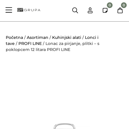
0
0
Početna
/
Asortiman
/
Kuhinjski alati
/
Lonci i
tave
/
PROFI LINE
/ Lonac za pirjanje, plitki – s
poklopcem 12 litara PROFI LINE