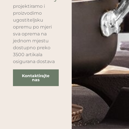
projektiramo i
proizvodimo
ugostiteljsku
opremu po mjeri
sva oprema na
jednom mjestu
dostupno preko
3500 artikala
osigurana dostava
Kontaktirajte
nas