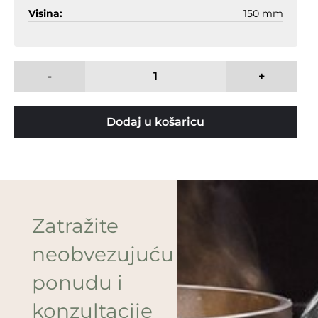
Visina:
150 mm
-
+
Dodaj u košaricu
Zatražite
neobvezujuću
ponudu i
konzultacije