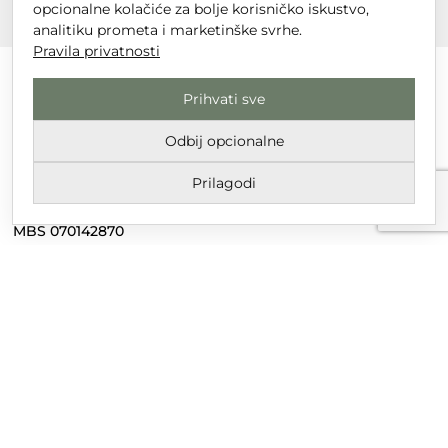
opcionalne kolačiće za bolje korisničko iskustvo,
analitiku prometa i marketinške svrhe.
Pravila privatnosti
Prihvati sve
DT GRUPA d.o.o. za trgovinu i usluge
Odbij opcionalne
Nikole Tesle 6, 42 000 Varaždin
Prilagodi
Upisano u trgovački sud u Varaždinu
MBS 070142870
OIB: 10767324500
Temeljni kapital društva je 2.654,46 € uplaćen u cijelosti