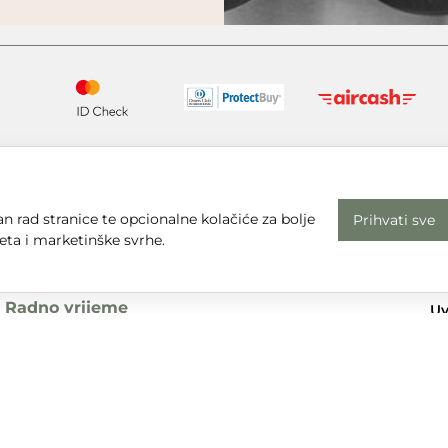
n rad stranice te opcionalne kolačiće za bolje
Prihvati sve
eta i marketinške svrhe.
Radno vrijeme
Uv
Pon - Pet: 08 - 16
Pr
subota, nedjelja i praznici: zatvoreno
Em
Adresa
dt
Sjedište:
Te
Ulica Nikole Tesle 6
+3
42000 Varaždin