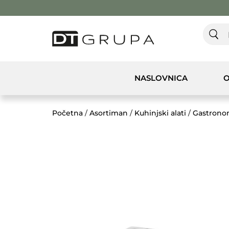
NASLOVNICA
O
Početna
/
Asortiman
/
Kuhinjski alati
/
Gastrono