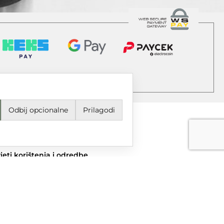
Odbij opcionalne
Prilagodi
jeti korištenja i odredbe
avila privatnosti
ail
grupa@dtgrupa.hr
lefon
85 42 421 016