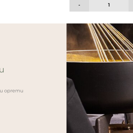
-
ću
sku opremu