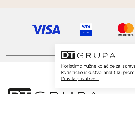
Koristimo nužne kolačiće za isprava
korisničko iskustvo, analitiku prom
Pravila privatnosti
DT GRUPA d.o.o. za trgovinu i usluge
Nikole Tesle 6, 42 000 Varaždin
Upisano u trgovački sud u Varaždinu