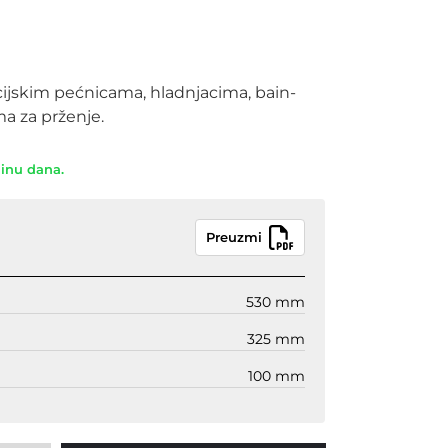
cijskim pećnicama, hladnjacima, bain-
a za prženje.
dinu dana.
Preuzmi
530 mm
325 mm
100 mm