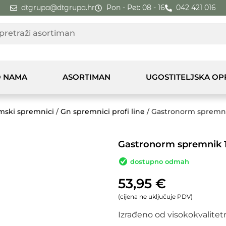
dtgrupa@dtgrupa.hr
Pon - Pet: 08 - 16
042 421 016
 NAMA
ASORTIMAN
UGOSTITELJSKA O
mski spremnici
/
Gn spremnici profi line
/ Gastronorm spremnik
Gastronorm spremnik 1/
dostupno odmah
53,95
€
(cijena ne uključuje PDV)
Izrađeno od visokokvalitet