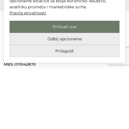
opcionalne kolačiće za bolje korisničko iskustvo,
analitiku prometa i marketinške svrhe.
Pravila privatnosti
Prihvati sve
DT GRUPA d.o.o. za trgovinu i usluge
Odbij opcionalne
Nikole Tesle 6, 42 000 Varaždin
Prilagodi
Upisano u trgovački sud u Varaždinu
MBS 070142870
OIB: 10767324500
Temeljni kapital društva je 2.654,46 € uplaćen u cijelosti