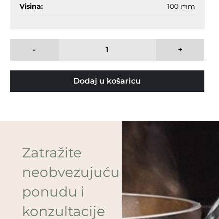
Visina:
100 mm
-
+
Dodaj u košaricu
Zatražite
neobvezujuću
ponudu i
konzultacije