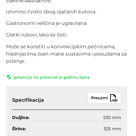
(cijena ne uključuje PDV)
Iznimno čvrsto zbog ojačanih kutova.
Gastronorm veličina je ugravirana.
Glatki rubovi, lako se čisti.
Može se koristiti u konvekcijskim pećnicama,
hladnjacima, bain-marie sustavima i posudama za
prženje.
garancija na proizvod je godinu dana.
Preuzmi
Specifikacija
Duljina:
530 mm
Širina:
325 mm