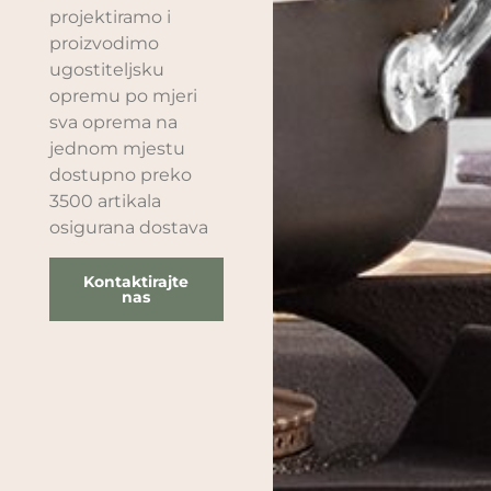
projektiramo i
proizvodimo
ugostiteljsku
opremu po mjeri
sva oprema na
jednom mjestu
dostupno preko
3500 artikala
osigurana dostava
Kontaktirajte
nas