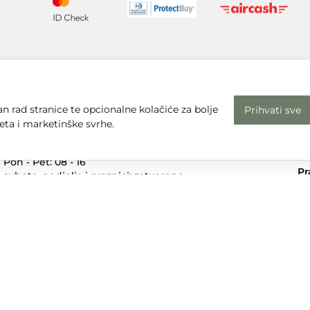
n rad stranice te opcionalne kolačiće za bolje
Prihvati sve
eta i marketinške svrhe.
Radno vrijeme
Uv
Pon - Pet: 08 - 16
Pr
subota, nedjelja i praznici: zatvoreno
Em
Adresa
dt
Sjedište:
Te
Ulica Nikole Tesle 6
+3
42000 Varaždin
Dr
Trgovina:
Mihovila Pavleka Miškine 43
42000 Varaždin