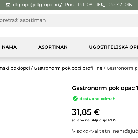
dtgrupa@dtgrupa.hr
Pon - Pet: 08 - 16
042 421 016
 NAMA
ASORTIMAN
UGOSTITELJSKA O
mski poklopci
/
Gastronorm poklopci profi line
/ Gastronorm po
Gastronorm poklopac 1/
dostupno odmah
31,85
€
(cijena ne uključuje PDV)
Visokokvalitetni nehrđajući 