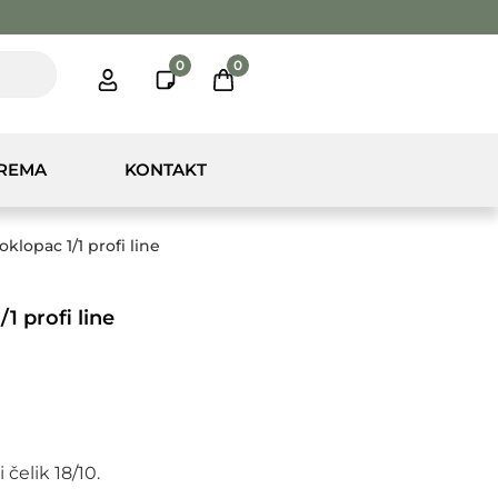
0
0
PREMA
KONTAKT
klopac 1/1 profi line
1 profi line
čelik 18/10.