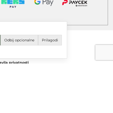
Odbij opcionalne
Prilagodi
jeti korištenja i odredbe
avila privatnosti
ail
grupa@dtgrupa.hr
lefon
85 42 421 016
uštvene mreže