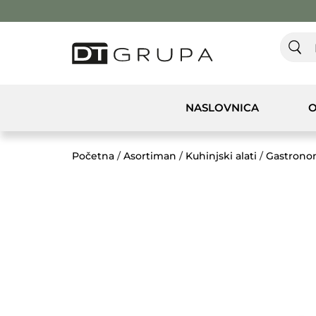
NASLOVNICA
O
Početna
/
Asortiman
/
Kuhinjski alati
/
Gastrono