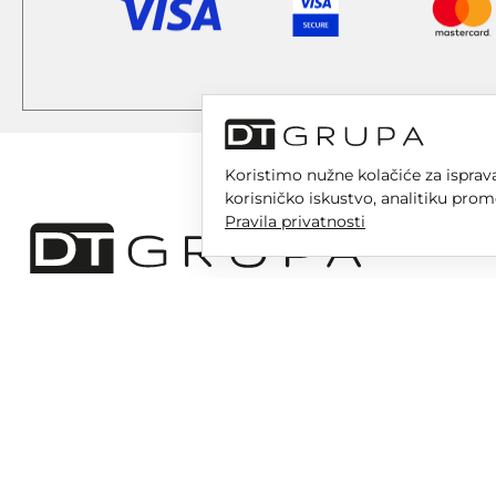
Koristimo nužne kolačiće za isprava
korisničko iskustvo, analitiku prom
Pravila privatnosti
DT GRUPA d.o.o. za trgovinu i usluge
Nikole Tesle 6, 42 000 Varaždin
Upisano u trgovački sud u Varaždinu
MBS 070142870
OIB: 10767324500
Temeljni kapital društva je 2.654,46 € uplaćen u cijelosti