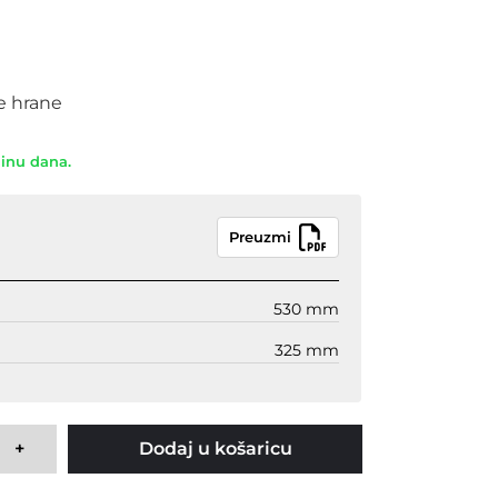
e hrane
dinu dana.
Preuzmi
530 mm
325 mm
+
Dodaj u košaricu