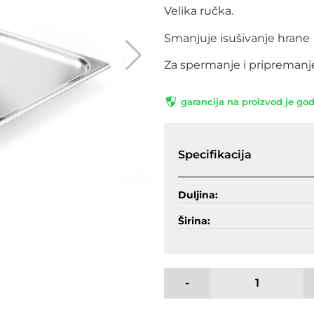
Velika ručka.
Smanjuje isušivanje hrane
Za spermanje i pripremanj
garancija na proizvod je go
Specifikacija
Duljina:
Širina:
-