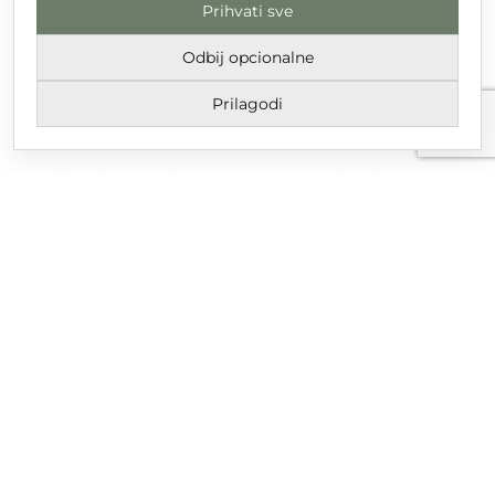
Prihvati sve
DT GRUPA d.o.o. za trgovinu i usluge
Nikole Tesle 6, 42 000 Varaždin
Odbij opcionalne
Upisano u trgovački sud u Varaždinu
Prilagodi
MBS 070142870
OIB: 10767324500
Temeljni kapital društva je 2.654,46 € uplaćen u cijelosti