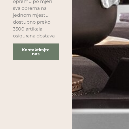
opremu po mjeri
sva oprema na
jednom mjestu
dostupno preko
3500 artikala
osigurana dostava
Kontaktirajte
nas