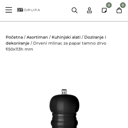
0
0
Početna
/
Asortiman
/
Kuhinjski alati
/
Doziranje i
dekoriranje
/ Drveni mlinac za papar tamno drvo
fi50x113h mm