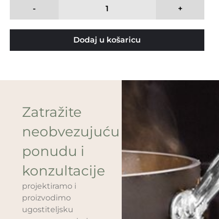
-
+
Dodaj u košaricu
Zatražite
neobvezujuću
ponudu i
konzultacije
projektiramo i
proizvodimo
ugostiteljsku