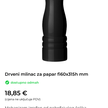
Drveni mlinac za papar fi60x315h mm
dostupno odmah
18,85
€
(cijena ne uključuje PDV)
Mehanizam izrađen od nehrđajućeg čelika