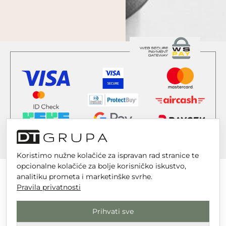
Koristimo nužne kolačiće za ispravan rad stranice te
opcionalne kolačiće za bolje korisničko iskustvo,
analitiku prometa i marketinške svrhe.
Pravila privatnosti
DT GRUPA d.o.o. za trgovinu i usluge
Prihvati sve
Nikole Tesle 6, 42 000 Varaždin