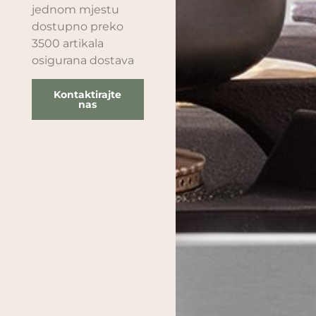
jednom mjestu
dostupno preko
3500 artikala
osigurana dostava
Kontaktirajte
nas