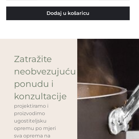
Dodaj u košaricu
Zatražite
neobvezujuću
ponudu i
konzultacije
projektiramo i
proizvodimo
ugostiteljsku
opremu po mjeri
sva oprema na