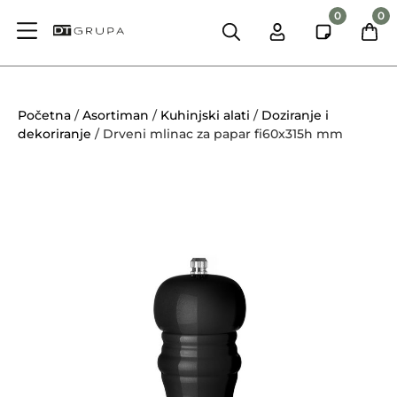
0
0
Početna
/
Asortiman
/
Kuhinjski alati
/
Doziranje i
dekoriranje
/ Drveni mlinac za papar fi60x315h mm