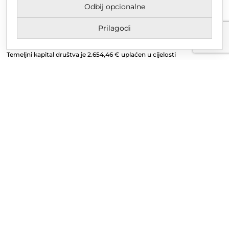
Odbij opcionalne
Upisano u trgovački sud u Varaždinu
MBS 070142870
Prilagodi
OIB: 10767324500
Temeljni kapital društva je 2.654,46 € uplaćen u cijelosti