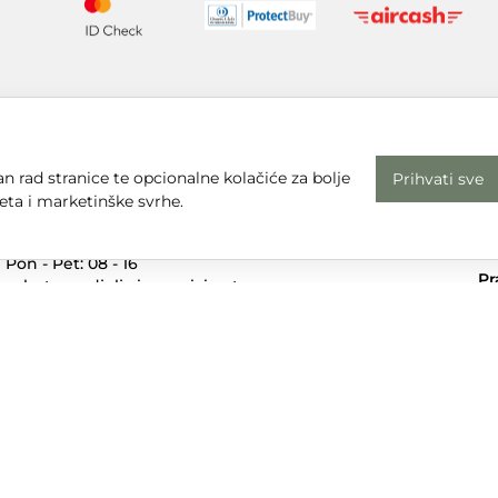
n rad stranice te opcionalne kolačiće za bolje
Prihvati sve
eta i marketinške svrhe.
Radno vrijeme
Uv
Pon - Pet: 08 - 16
Pr
subota, nedjelja i praznici: zatvoreno
Em
Adresa
dt
Sjedište:
Te
Ulica Nikole Tesle 6
+3
42000 Varaždin
Dr
Trgovina:
Mihovila Pavleka Miškine 43
42000 Varaždin