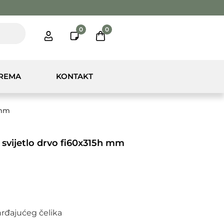
0
0
PREMA
KONTAKT
 mm
 svijetlo drvo fi60x315h mm
rđajućeg čelika