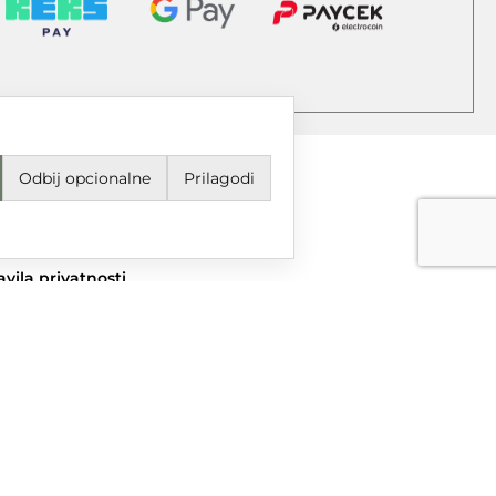
Odbij opcionalne
Prilagodi
jeti korištenja i odredbe
avila privatnosti
ail
grupa@dtgrupa.hr
lefon
85 42 421 016
uštvene mreže