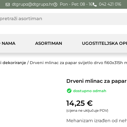
dtgrupa@dtgrupa.hr
Pon - Pet: 08 - 16
042 421 016
 NAMA
ASORTIMAN
UGOSTITELJSKA O
i dekoriranje
/ Drveni mlinac za papar svijetlo drvo fi60x315h
Drveni mlinac za papar
dostupno odmah
14,25
€
(cijena ne uključuje PDV)
Mehanizam izrađen od neh