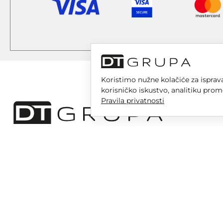
Koristimo nužne kolačiće za isprava
korisničko iskustvo, analitiku prom
Pravila privatnosti
DT GRUPA d.o.o. za trgovinu i usluge
Nikole Tesle 6, 42 000 Varaždin
Upisano u trgovački sud u Varaždinu
MBS 070142870
OIB: 10767324500
Temeljni kapital društva je 2.654,46 € uplaćen u cijelosti