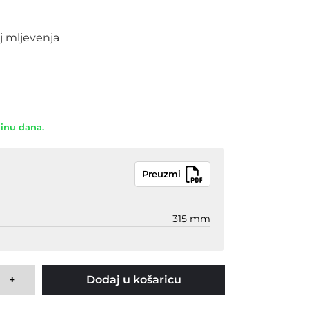
a
j mljevenja
dinu dana.
Preuzmi
315 mm
+
Dodaj u košaricu