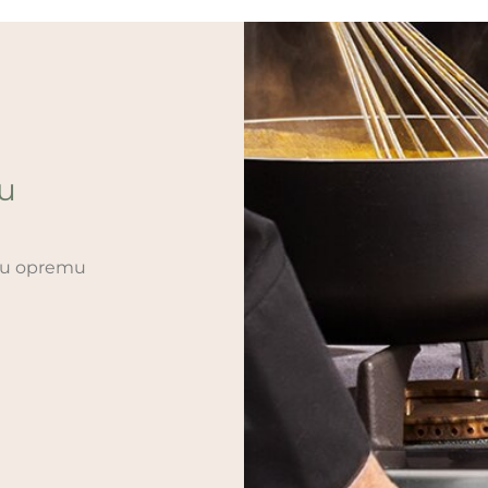
ću
sku opremu