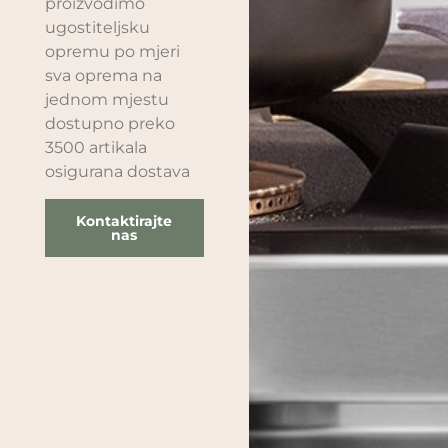
proizvodimo
ugostiteljsku
opremu po mjeri
sva oprema na
jednom mjestu
dostupno preko
3500 artikala
osigurana dostava
Kontaktirajte
nas