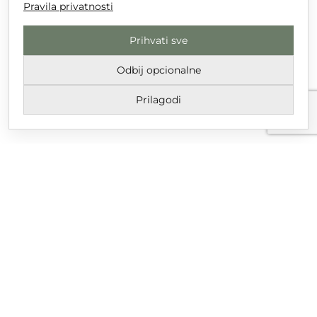
Pravila privatnosti
Prihvati sve
Odbij opcionalne
Prilagodi
Uvjeti korištenja i odredbe
Pravila privatnosti
Email
dtgrupa@dtgrupa.hr
Telefon
+385 42 421 016
Društvene mreže