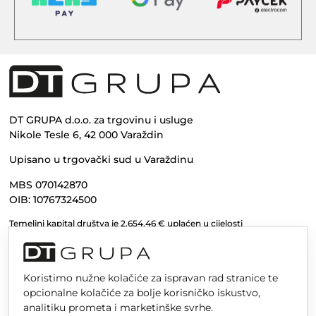
DT GRUPA d.o.o. za trgovinu i usluge
Nikole Tesle 6, 42 000 Varaždin
Upisano u trgovački sud u Varaždinu
MBS 070142870
OIB: 10767324500
Temeljni kapital društva je 2.654,46 € uplaćen u cijelosti
Koristimo nužne kolačiće za ispravan rad stranice te
opcionalne kolačiće za bolje korisničko iskustvo,
analitiku prometa i marketinške svrhe.