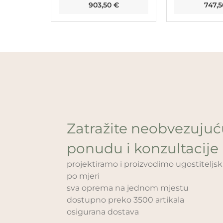
903,50
€
747,
Zatražite neobvezuju
ponudu i konzultacije
projektiramo i proizvodimo ugostitelj
po mjeri
sva oprema na jednom mjestu
dostupno preko 3500 artikala
osigurana dostava