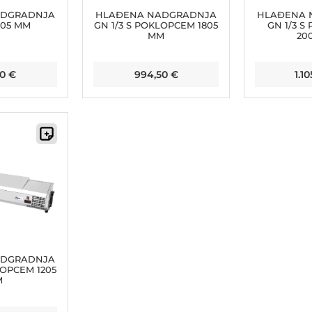
ADGRADNJA
HLAĐENA NADGRADNJA
HLAĐENA 
205 MM
GN 1/3 S POKLOPCEM 1805
GN 1/3 S
MM
20
50
€
994,50
€
1.1
ADGRADNJA
LOPCEM 1205
M