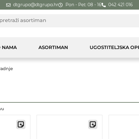
dtgrupa@dtgrupa.hr
Pon - Pet: 08 - 16
042 421 016
 NAMA
ASORTIMAN
UGOSTITELJSKA O
radnje
vu