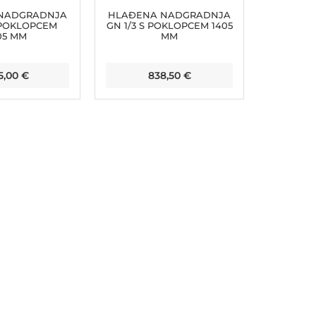
NADGRADNJA
HLAĐENA NADGRADNJA
 POKLOPCEM
GN 1/3 S POKLOPCEM 1405
05 MM
MM
05,00
€
838,50
€