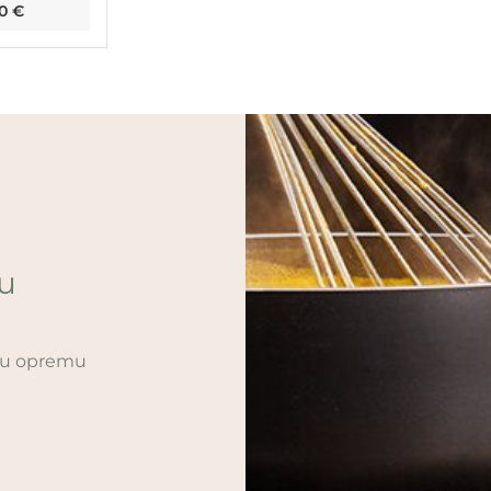
50
€
ću
sku opremu