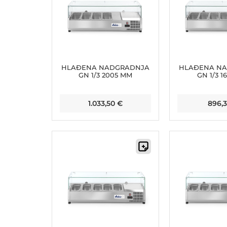
HLAĐENA NADGRADNJA
HLAĐENA N
GN 1/3 2005 MM
GN 1/3 1
1.033,50
€
896,