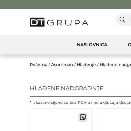
NASLOVNICA
O
Početna
/
Asortiman
/
Hlađenje
/ Hlađene nadg
HLAĐENE NADGRADNJE
* iskazane cijene su bez PDV-a i ne uključuju dosta