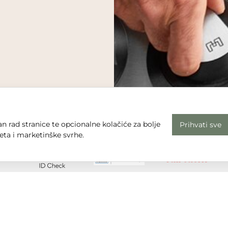
n rad stranice te opcionalne kolačiće za bolje
Prihvati sve
eta i marketinške svrhe.