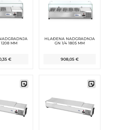
NADGRADNJA
HLAĐENA NADGRADNJA
3 1208 MM
GN 1/4 1805 MM
0,35
€
908,05
€