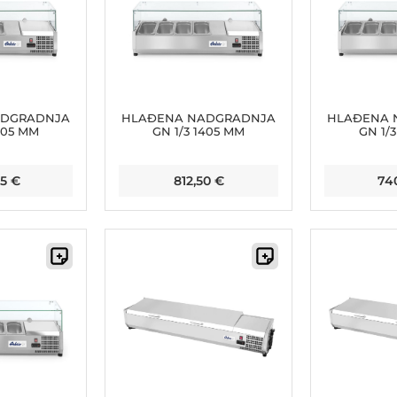
ADGRADNJA
HLAĐENA NADGRADNJA
HLAĐENA 
605 MM
GN 1/3 1405 MM
GN 1/
35
€
812,50
€
74