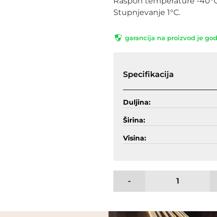
Raspon temperature -40°C
Stupnjevanje 1°C.
garancija na proizvod je go
Specifikacija
Duljina:
Širina:
Visina:
-