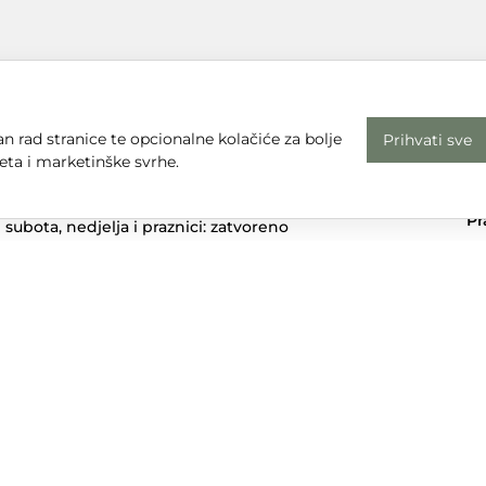
n rad stranice te opcionalne kolačiće za bolje
Prihvati sve
eta i marketinške svrhe.
Radno vrijeme
Uv
Pon - Pet: 08 - 16
Pr
subota, nedjelja i praznici: zatvoreno
Em
Adresa
dt
Sjedište:
Te
Ulica Nikole Tesle 6
+3
42000 Varaždin
Dr
Trgovina:
Mihovila Pavleka Miškine 43
42000 Varaždin