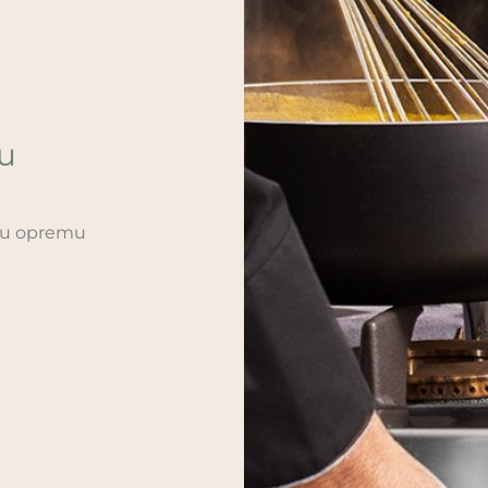
ću
sku opremu