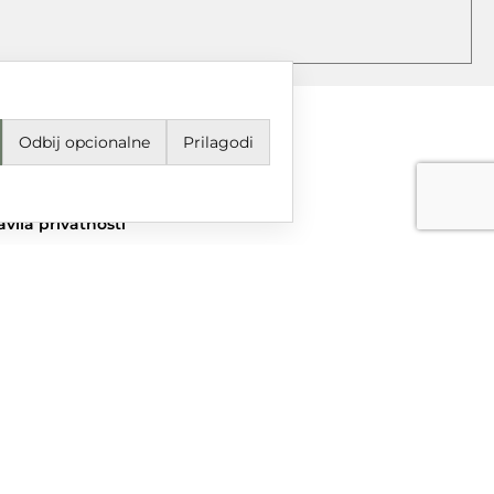
Odbij opcionalne
Prilagodi
jeti korištenja i odredbe
avila privatnosti
ail
grupa@dtgrupa.hr
lefon
85 42 421 016
uštvene mreže