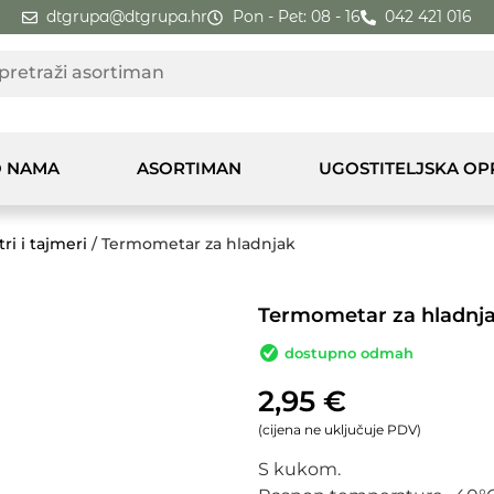
dtgrupa@dtgrupa.hr
Pon - Pet: 08 - 16
042 421 016
 NAMA
ASORTIMAN
UGOSTITELJSKA O
i i tajmeri
/ Termometar za hladnjak
Termometar za hladnj
dostupno odmah
2,95
€
(cijena ne uključuje PDV)
S kukom.