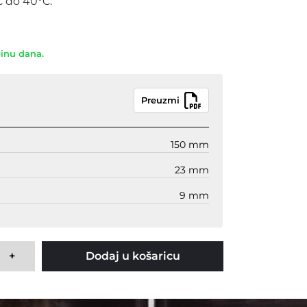
 do 40°C.
dinu dana.
Preuzmi
150 mm
23 mm
9 mm
+
Dodaj u košaricu