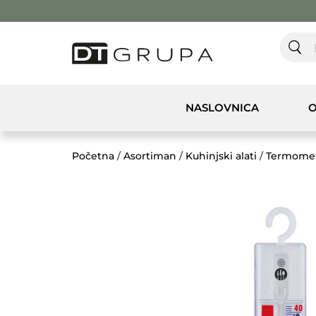
NASLOVNICA
O
Početna
/
Asortiman
/
Kuhinjski alati
/
Termometr