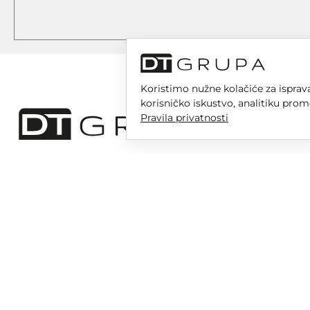
Koristimo nužne kolačiće za isprava
korisničko iskustvo, analitiku prom
Pravila privatnosti
DT GRUPA d.o.o. za trgovinu i usluge
Nikole Tesle 6, 42 000 Varaždin
Upisano u trgovački sud u Varaždinu
MBS 070142870
OIB: 10767324500
Temeljni kapital društva je 2.654,46 € uplaćen u cijelosti