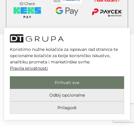
Koristimo nužne kolačiće za ispravan rad stranice te
opcionalne kolačiće za bolje korisničko iskustvo,
analitiku prometa i marketinške svrhe.
DT GRUPA d.o.o. za trgovinu i usluge
Pravila privatnosti
Nikole Tesle 6, 42 000 Varaždin
Upisano u trgovački sud u Varaždinu
Prihvati sve
MBS 070142870
Odbij opcionalne
OIB: 10767324500
Temeljni kapital društva je 2.654,46 € uplaćen u cijelosti
Prilagodi