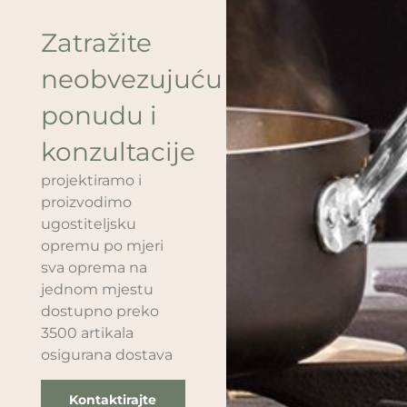
Zatražite
neobvezujuću
ponudu i
konzultacije
projektiramo i
proizvodimo
ugostiteljsku
opremu po mjeri
sva oprema na
jednom mjestu
dostupno preko
3500 artikala
osigurana dostava
Kontaktirajte