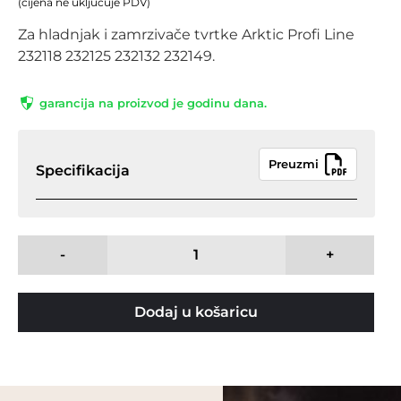
(cijena ne uključuje PDV)
Za hladnjak i zamrzivače tvrtke Arktic Profi Line
232118 232125 232132 232149.
garancija na proizvod je godinu dana.
Preuzmi
Specifikacija
-
+
Dodaj u košaricu