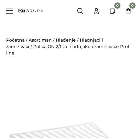
0
0
Početna
/
Asortiman
/
Hlađenje
/
Hladnjaci i
zamrzivači
/ Polica GN 2/1 za hladnjake i zamrzivače Profi
line