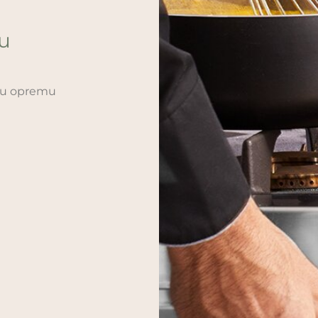
ću
sku opremu