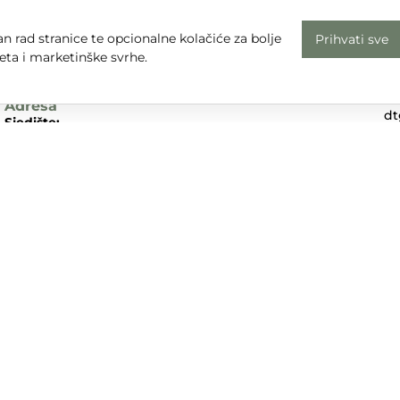
Radno vrijeme
n rad stranice te opcionalne kolačiće za bolje
Prihvati sve
Uv
Pon - Pet: 08 - 16
eta i marketinške svrhe.
Pr
subota, nedjelja i praznici: zatvoreno
Em
Adresa
dt
Sjedište:
Te
Ulica Nikole Tesle 6
+3
42000 Varaždin
Dr
Trgovina:
Mihovila Pavleka Miškine 43
42000 Varaždin
UPA d.o.o. sudjeluje u provedbi financijskog instrumenta sufina
tivnog programa „Konkurentnost i kohezija”.