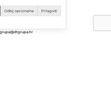
Odbij opcionalne
Prilagodi
jeti korištenja i odredbe
avila privatnosti
ail
grupa@dtgrupa.hr
lefon
85 42 421 016
uštvene mreže
nciranog iz Europskog fonda za regionalni razvoj u sklopu