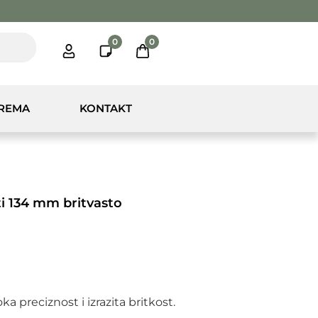
0
0
PREMA
KONTAKT
ti 134 mm britvasto
ka preciznost i izrazita britkost.