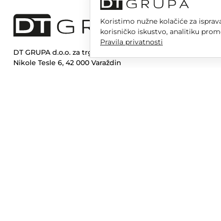
Koristimo nužne kolačiće za isprava
korisničko iskustvo, analitiku prom
Pravila privatnosti
DT GRUPA d.o.o. za trgovinu i usluge
Nikole Tesle 6, 42 000 Varaždin
Upisano u trgovački sud u Varaždinu
MBS 070142870
OIB: 10767324500
Temeljni kapital društva je 2.654,46 € uplaćen u cijelosti
DT GR
Opera