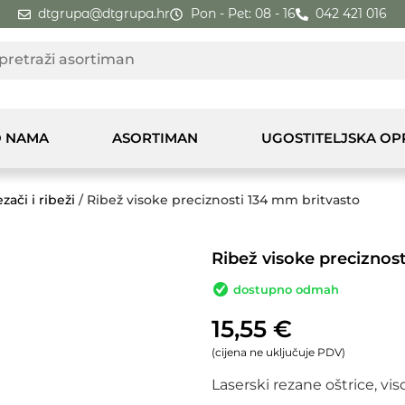
dtgrupa@dtgrupa.hr
Pon - Pet: 08 - 16
042 421 016
 NAMA
ASORTIMAN
UGOSTITELJSKA O
zači i ribeži
/ Ribež visoke preciznosti 134 mm britvasto
Ribež visoke preciznos
dostupno odmah
15,55
€
(cijena ne uključuje PDV)
Laserski rezane oštrice, viso