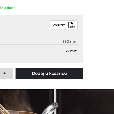
dinu dana.
Preuzmi
330 mm
65 mm
+
Dodaj u košaricu