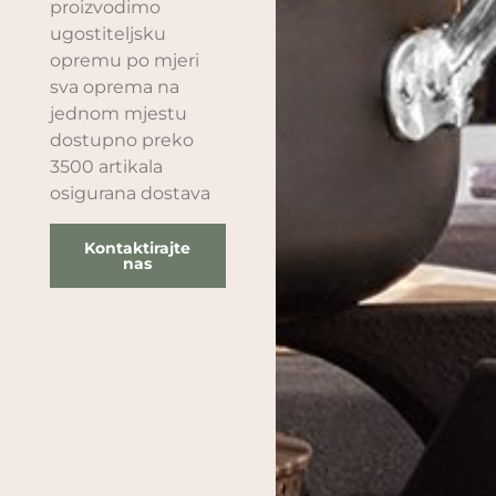
proizvodimo
ugostiteljsku
opremu po mjeri
sva oprema na
jednom mjestu
dostupno preko
3500 artikala
osigurana dostava
Kontaktirajte
nas