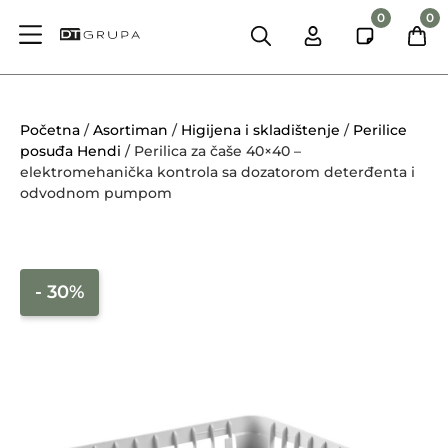
0
0
Početna
/
Asortiman
/
Higijena i skladištenje
/
Perilice
posuđa Hendi
/ Perilica za čaše 40×40 –
elektromehanička kontrola sa dozatorom deterđenta i
odvodnom pumpom
- 30%