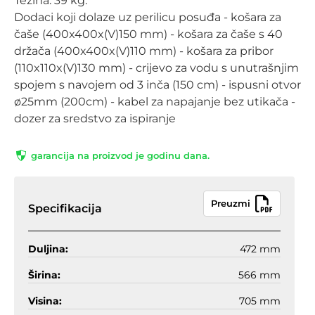
Težina: 39 kg.
Dodaci koji dolaze uz perilicu posuđa - košara za
čaše (400x400x(V)150 mm) - košara za čaše s 40
držača (400x400x(V)110 mm) - košara za pribor
(110x110x(V)130 mm) - crijevo za vodu s unutrašnjim
spojem s navojem od 3 inča (150 cm) - ispusni otvor
ø25mm (200cm) - kabel za napajanje bez utikača -
dozer za sredstvo za ispiranje
garancija na proizvod je godinu dana.
Preuzmi
Specifikacija
Duljina:
472 mm
Širina:
566 mm
Visina:
705 mm