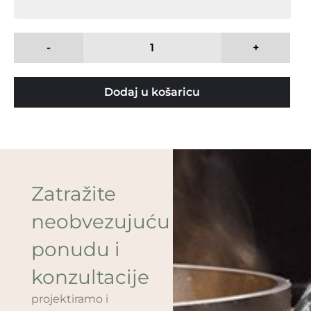
-
+
Dodaj u košaricu
Zatražite
neobvezujuću
ponudu i
konzultacije
projektiramo i