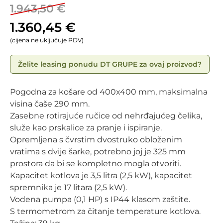
1.943,50
€
1.360,45
€
(cijena ne uključuje PDV)
Želite leasing ponudu DT GRUPE za ovaj proizvod?
Pogodna za košare od 400x400 mm, maksimalna
visina čaše 290 mm.
Zasebne rotirajuće ručice od nehrđajućeg čelika,
služe kao prskalice za pranje i ispiranje.
Opremljena s čvrstim dvostruko obloženim
vratima s dvije šarke, potrebno joj je 325 mm
prostora da bi se kompletno mogla otvoriti.
Kapacitet kotlova je 3,5 litra (2,5 kW), kapacitet
spremnika je 17 litara (2,5 kW).
Vodena pumpa (0,1 HP) s IP44 klasom zaštite.
S termometrom za čitanje temperature kotlova.