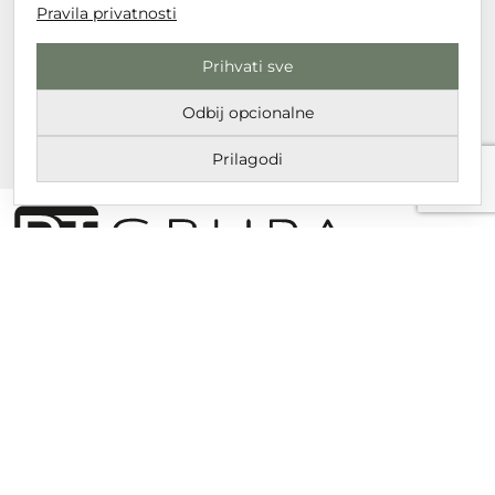
Pravila privatnosti
Prihvati sve
Odbij opcionalne
Prilagodi
DT GRUPA d.o.o. za trgovinu i usluge
Nikole Tesle 6, 42 000 Varaždin
Upisano u trgovački sud u Varaždinu
MBS 070142870
OIB: 10767324500
Temeljni kapital društva je 2.654,46 € uplaćen u cijelosti