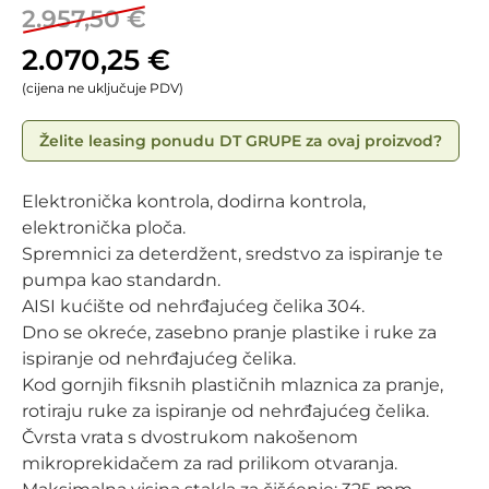
2.957,50
€
2.070,25
€
(cijena ne uključuje PDV)
Želite leasing ponudu DT GRUPE za ovaj proizvod?
Elektronička kontrola, dodirna kontrola,
elektronička ploča.
Spremnici za deterdžent, sredstvo za ispiranje te
pumpa kao standardn.
AISI kućište od nehrđajućeg čelika 304.
Dno se okreće, zasebno pranje plastike i ruke za
ispiranje od nehrđajućeg čelika.
Kod gornjih fiksnih plastičnih mlaznica za pranje,
rotiraju ruke za ispiranje od nehrđajućeg čelika.
Čvrsta vrata s dvostrukom nakošenom
mikroprekidačem za rad prilikom otvaranja.