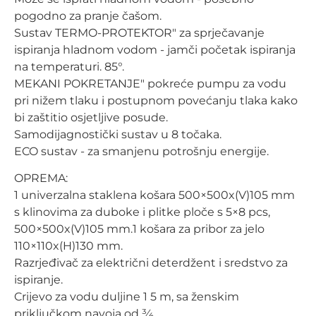
pogodno za pranje čašom.
Sustav TERMO-PROTEKTOR" za sprječavanje
ispiranja hladnom vodom - jamči početak ispiranja
na temperaturi. 85°.
MEKANI POKRETANJE" pokreće pumpu za vodu
pri nižem tlaku i postupnom povećanju tlaka kako
bi zaštitio osjetljive posude.
Samodijagnostički sustav u 8 točaka.
ECO sustav - za smanjenu potrošnju energije.
OPREMA:
1 univerzalna staklena košara 500×500x(V)105 mm
s klinovima za duboke i plitke ploče s 5×8 pcs,
500×500x(V)105 mm.1 košara za pribor za jelo
110×110x(H)130 mm.
Razrjeđivač za električni deterdžent i sredstvo za
ispiranje.
Crijevo za vodu duljine 1 5 m, sa ženskim
priključkom navoja od 3⁄4.