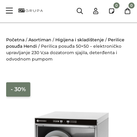
0
0
Početna
/
Asortiman
/
Higijena i skladištenje
/
Perilice
posuđa Hendi
/ Perilica posuđa 50×50 – elektroničko
upravljanje 230 V,sa dozatorom sjajila, deterđenta i
odvodnom pumpom
- 30%