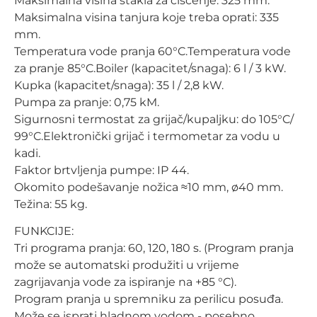
Maksimalna visina stakla za čišćenje: 325 mm.
Maksimalna visina tanjura koje treba oprati: 335
mm.
Temperatura vode pranja 60°C.Temperatura vode
za pranje 85°C.Boiler (kapacitet/snaga): 6 l / 3 kW.
Kupka (kapacitet/snaga): 35 l / 2,8 kW.
Pumpa za pranje: 0,75 kM.
Sigurnosni termostat za grijač/kupaljku: do 105°C/
99°C.Elektronički grijač i termometar za vodu u
kadi.
Faktor brtvljenja pumpe: IP 44.
Okomito podešavanje nožica ≈10 mm, ø40 mm.
Težina: 55 kg.
FUNKCIJE:
Tri programa pranja: 60, 120, 180 s. (Program pranja
može se automatski produžiti u vrijeme
zagrijavanja vode za ispiranje na +85 °C).
Program pranja u spremniku za perilicu posuđa.
Može se isprati hladnom vodom - posebno