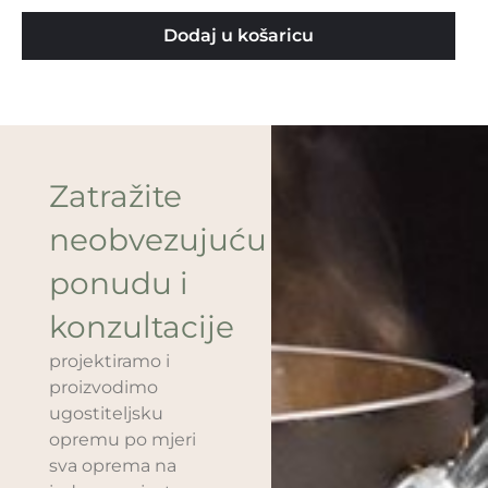
Dodaj u košaricu
Zatražite
neobvezujuću
ponudu i
konzultacije
projektiramo i
proizvodimo
ugostiteljsku
opremu po mjeri
sva oprema na