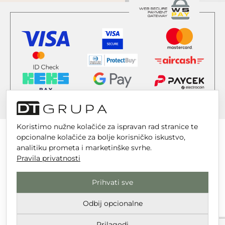
Koristimo nužne kolačiće za ispravan rad stranice te
opcionalne kolačiće za bolje korisničko iskustvo,
analitiku prometa i marketinške svrhe.
Pravila privatnosti
DT GRUPA d.o.o. za trgovinu i usluge
Nikole Tesle 6, 42 000 Varaždin
Prihvati sve
Upisano u trgovački sud u Varaždinu
Odbij opcionalne
MBS 070142870
OIB: 10767324500
Prilagodi