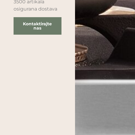
3500 artikala
osigurana dostava
Kontaktirajte
nas