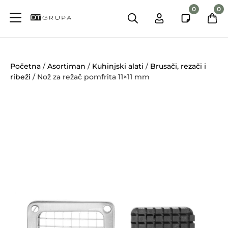
0
0
Početna
/
Asortiman
/
Kuhinjski alati
/
Brusači, rezači i
ribeži
/ Nož za režač pomfrita 11×11 mm