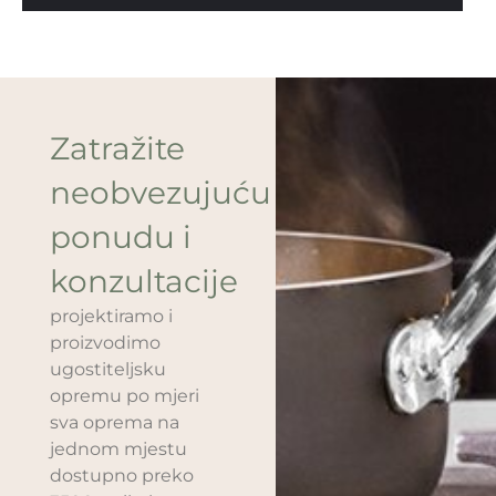
Zatražite
neobvezujuću
ponudu i
konzultacije
projektiramo i
proizvodimo
ugostiteljsku
opremu po mjeri
sva oprema na
jednom mjestu
dostupno preko