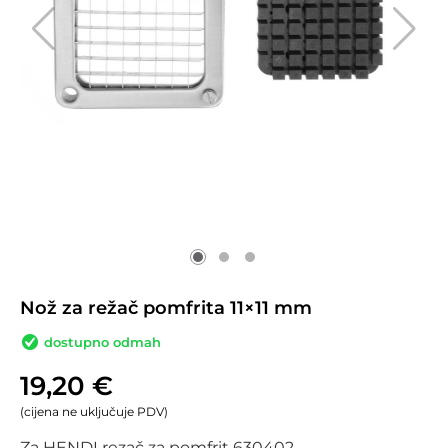
Nož za režač pomfrita 11×11 mm
dostupno odmah
19,20
€
(cijena ne uključuje PDV)
Za HENDI rezač za pomfrit 630402.