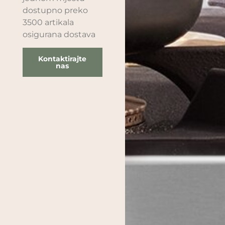
dostupno preko
3500 artikala
osigurana dostava
Kontaktirajte
nas