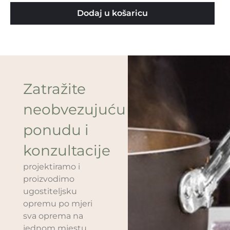
Dodaj u košaricu
Zatražite
neobvezujuću
ponudu i
konzultacije
projektiramo i
proizvodimo
ugostiteljsku
opremu po mjeri
sva oprema na
jednom mjestu