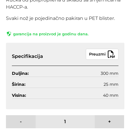
HACCP-a.
Svaki nož je pojedinačno pakiran u PET blister.
garancija na proizvod je godinu dana.
Preuzmi
Specifikacija
Duljina:
300 mm
Širina:
25 mm
Visina:
40 mm
-
+