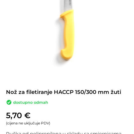
Nož za filetiranje HACCP 150/300 mm žuti
dostupno odmah
5,70
€
(cijena ne uključuje PDV)
Ručka od polipropilena u skladu sa smjernicama