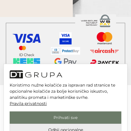
Koristimo nužne kolačiće za ispravan rad stranice te
opcionalne kolačiće za bolje korisničko iskustvo,
analitiku prometa i marketinške svrhe.
Pravila privatnosti
DT GRUPA d.o.o. za trgovinu i usluge
Prihvati sve
Nikole Tesle 6, 42 000 Varaždin
Upisano u trgovački sud u Varaždinu
Odbij opcionalne