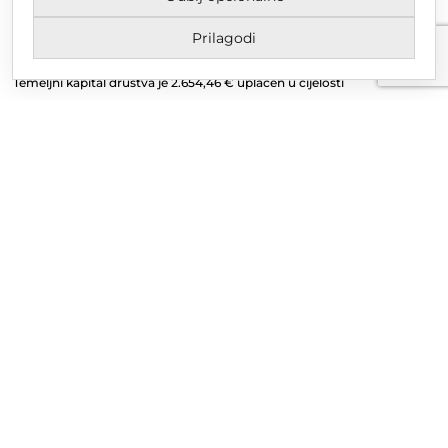
MBS 070142870
Prilagodi
OIB: 10767324500
Temeljni kapital društva je 2.654,46 € uplaćen u cijelosti