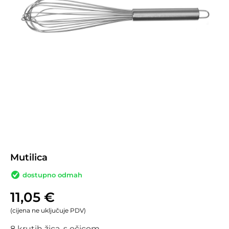
Mutilica
dostupno odmah
11,05
€
(cijena ne uključuje PDV)
8 krutih žica, s očicom.