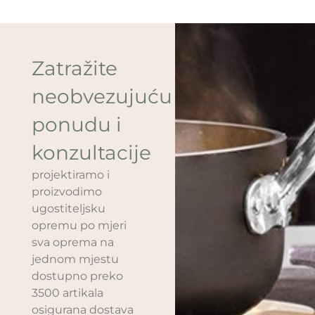
Zatražite
neobvezujuću
ponudu i
konzultacije
projektiramo i
proizvodimo
ugostiteljsku
opremu po mjeri
sva oprema na
jednom mjestu
dostupno preko
3500 artikala
osigurana dostava