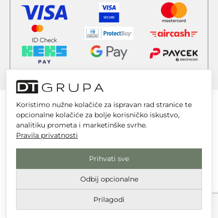
Koristimo nužne kolačiće za ispravan rad stranice te
opcionalne kolačiće za bolje korisničko iskustvo,
analitiku prometa i marketinške svrhe.
DT GRUPA d.o.o. za trgovinu i usluge
Pravila privatnosti
Nikole Tesle 6, 42 000 Varaždin
Prihvati sve
Upisano u trgovački sud u Varaždinu
Odbij opcionalne
MBS 070142870
OIB: 10767324500
Prilagodi
Temeljni kapital društva je 2.654,46 € uplaćen u cijelosti