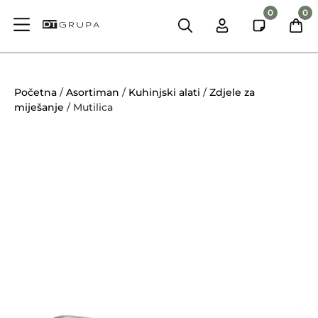
0
0
Početna
/
Asortiman
/
Kuhinjski alati
/
Zdjele za
miješanje
/ Mutilica