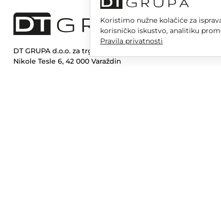
Koristimo nužne kolačiće za isprava
korisničko iskustvo, analitiku prom
Pravila privatnosti
DT GRUPA d.o.o. za trgovinu i usluge
Nikole Tesle 6, 42 000 Varaždin
Upisano u trgovački sud u Varaždinu
MBS 070142870
OIB: 10767324500
Temeljni kapital društva je 2.654,46 € uplaćen u cijelosti
DT GR
Opera