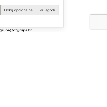
Odbij opcionalne
Prilagodi
jeti korištenja i odredbe
avila privatnosti
ail
grupa@dtgrupa.hr
lefon
85 42 421 016
uštvene mreže
nciranog iz Europskog fonda za regionalni razvoj u sklopu