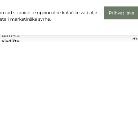
Radno vrijeme
n rad stranice te opcionalne kolačiće za bolje
Prihvati sve
Uv
Pon - Pet: 08 - 16
eta i marketinške svrhe.
Pr
subota, nedjelja i praznici: zatvoreno
Em
Adresa
dt
Sjedište:
Te
Ulica Nikole Tesle 6
+3
42000 Varaždin
Dr
Trgovina:
Mihovila Pavleka Miškine 43
42000 Varaždin
UPA d.o.o. sudjeluje u provedbi financijskog instrumenta sufina
tivnog programa „Konkurentnost i kohezija”.