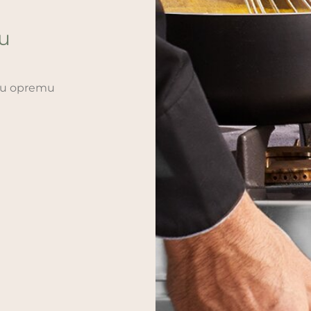
ću
sku opremu