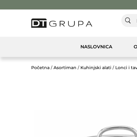
NASLOVNICA
O
Početna
/
Asortiman
/
Kuhinjski alati
/
Lonci i ta