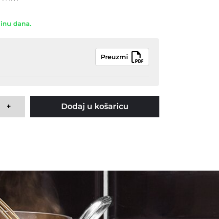
dinu dana.
Preuzmi
+
Dodaj u košaricu