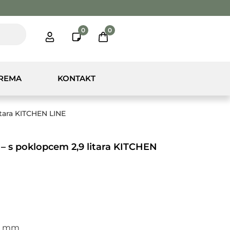
0
0
PREMA
KONTAKT
litara KITCHEN LINE
ki – s poklopcem 2,9 litara KITCHEN
95 mm