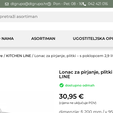
dtgrupa@dtgrupa.hr
Pon - Pet: 08 - 16
042 421 016
 NAMA
ASORTIMAN
UGOSTITELJSKA O
ve
/
KITCHEN LINE
/ Lonac za pirjanje, plitki – s poklopcem 2,9 
Lonac za pirjanje, plit
LINE
dostupno odmah
30,95
€
(cijena ne uključuje PDV)
dimenzije: fi 200 mm / v 