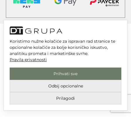
Koristimo nužne kolačiće za ispravan rad stranice te
opcionalne kolačiće za bolje korisničko iskustvo,
DT GRUPA d.o.o. za trgovinu i usluge
analitiku prometa i marketinške svrhe.
Nikole Tesle 6, 42 000 Varaždin
Pravila privatnosti
Upisano u trgovački sud u Varaždinu
Prihvati sve
MBS 070142870
OIB: 10767324500
Odbij opcionalne
Temeljni kapital društva je 2.654,46 € uplaćen u cijelosti
Prilagodi