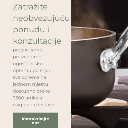
Zatražite
neobvezujuću
ponudu i
konzultacije
projektiramo i
proizvodimo
ugostiteljsku
opremu po mjeri
sva oprema na
jednom mjestu
dostupno preko
3500 artikala
osigurana dostava
Kontaktirajte
nas