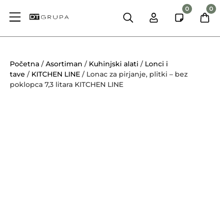
0
0
Početna
/
Asortiman
/
Kuhinjski alati
/
Lonci i
tave
/
KITCHEN LINE
/ Lonac za pirjanje, plitki – bez
poklopca 7,3 litara KITCHEN LINE