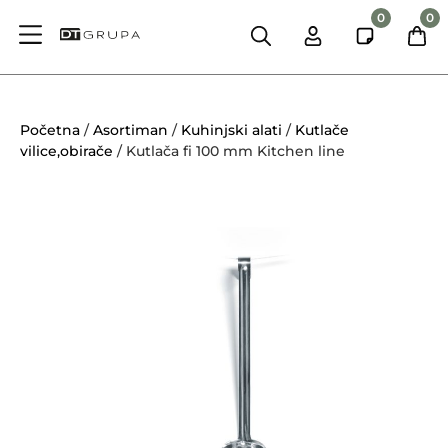
0
0
Početna
/
Asortiman
/
Kuhinjski alati
/
Kutlače
vilice,obirače
/ Kutlača fi 100 mm Kitchen line