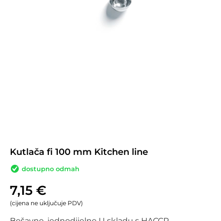
Kutlača fi 100 mm Kitchen line
dostupno odmah
7,15
€
(cijena ne uključuje PDV)
Bešavne, jednodijelne U skladu s HACCP 