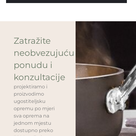
Zatražite
neobvezujuću
ponudu i
konzultacije
projektiramo i
proizvodimo
ugostiteljsku
opremu po mjeri
sva oprema na
jednom mjestu
dostupno preko