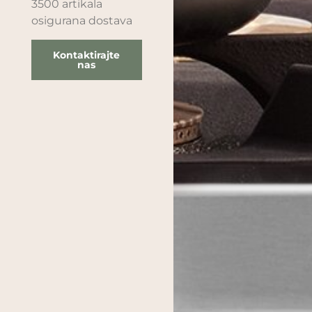
3500 artikala
osigurana dostava
Kontaktirajte
nas