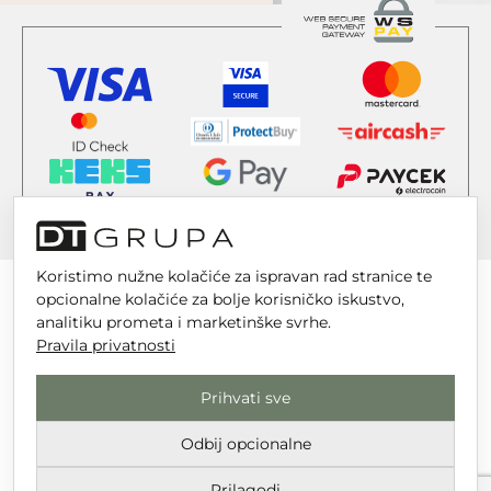
Koristimo nužne kolačiće za ispravan rad stranice te
opcionalne kolačiće za bolje korisničko iskustvo,
analitiku prometa i marketinške svrhe.
Pravila privatnosti
DT GRUPA d.o.o. za trgovinu i usluge
Nikole Tesle 6, 42 000 Varaždin
Prihvati sve
Upisano u trgovački sud u Varaždinu
Odbij opcionalne
MBS 070142870
OIB: 10767324500
Prilagodi