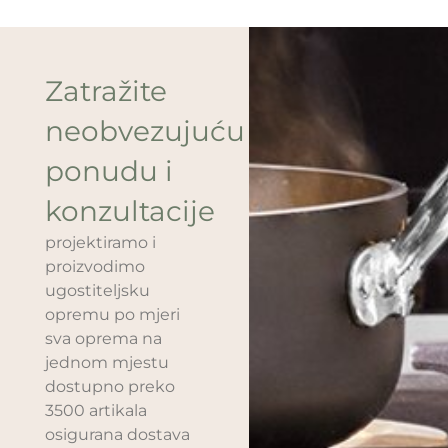
Zatražite
neobvezujuću
ponudu i
konzultacije
projektiramo i
proizvodimo
ugostiteljsku
opremu po mjeri
sva oprema na
jednom mjestu
dostupno preko
3500 artikala
osigurana dostava