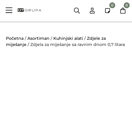
0
0
Početna
/
Asortiman
/
Kuhinjski alati
/
Zdjele za
miješanje
/ Zdjela za miješanje sa ravnim dnom 0,7 litara