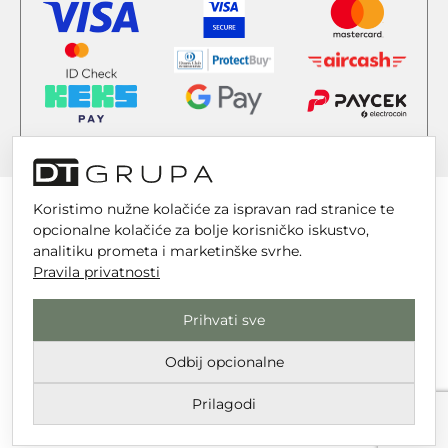
Koristimo nužne kolačiće za ispravan rad stranice te
opcionalne kolačiće za bolje korisničko iskustvo,
analitiku prometa i marketinške svrhe.
DT GRUPA d.o.o. za trgovinu i usluge
Pravila privatnosti
Nikole Tesle 6, 42 000 Varaždin
Prihvati sve
Upisano u trgovački sud u Varaždinu
MBS 070142870
Odbij opcionalne
OIB: 10767324500
Prilagodi
Temeljni kapital društva je 2.654,46 € uplaćen u cijelosti