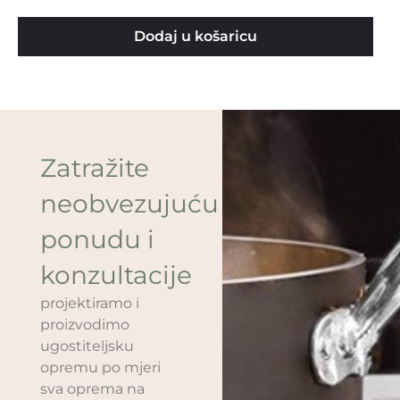
Dodaj u košaricu
Zatražite
neobvezujuću
ponudu i
konzultacije
projektiramo i
proizvodimo
ugostiteljsku
opremu po mjeri
sva oprema na