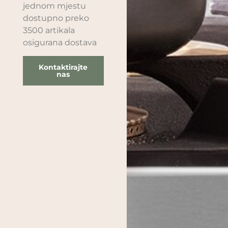
jednom mjestu
dostupno preko
3500 artikala
osigurana dostava
Kontaktirajte
nas