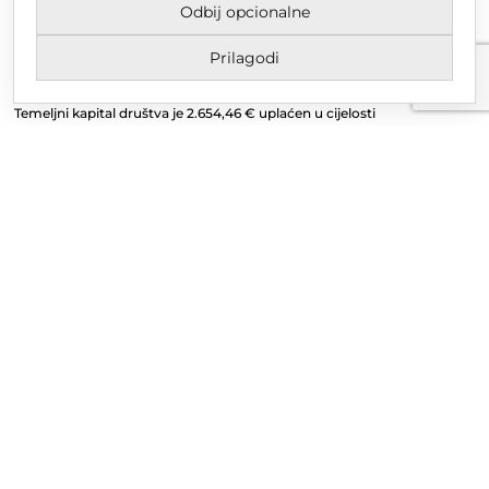
Odbij opcionalne
Upisano u trgovački sud u Varaždinu
MBS 070142870
Prilagodi
OIB: 10767324500
Temeljni kapital društva je 2.654,46 € uplaćen u cijelosti