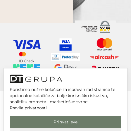
Koristimo nužne kolačiće za ispravan rad stranice te
opcionalne kolačiće za bolje korisničko iskustvo,
analitiku prometa i marketinške svrhe.
Pravila privatnosti
DT GRUPA d.o.o. za trgovinu i usluge
Prihvati sve
Nikole Tesle 6, 42 000 Varaždin