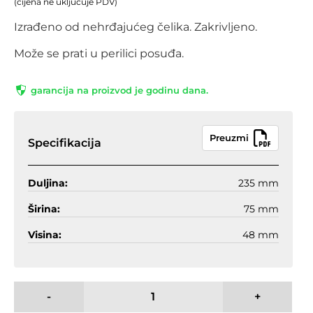
(cijena ne uključuje PDV)
Izrađeno od nehrđajućeg čelika. Zakrivljeno.
Može se prati u perilici posuđa.
garancija na proizvod je godinu dana.
Preuzmi
Specifikacija
Duljina:
235 mm
Širina:
75 mm
Visina:
48 mm
-
+