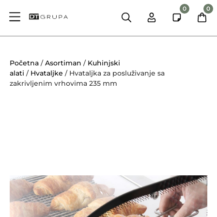
0
0
Početna
/
Asortiman
/
Kuhinjski
alati
/
Hvataljke
/ Hvataljka za posluživanje sa
zakrivljenim vrhovima 235 mm