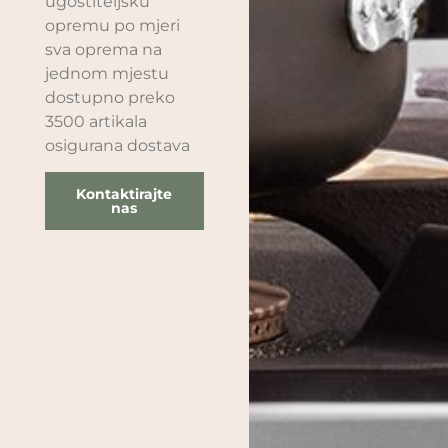
ugostiteljsku
opremu po mjeri
sva oprema na
jednom mjestu
dostupno preko
3500 artikala
osigurana dostava
Kontaktirajte
nas