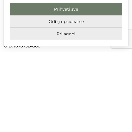
Prihvati sve
DT GRUPA d.o.o. za trgovinu i usluge
Nikole Tesle 6, 42 000 Varaždin
Odbij opcionalne
Upisano u trgovački sud u Varaždinu
Prilagodi
MBS 070142870
OIB: 10767324500
Temeljni kapital društva je 2.654,46 € uplaćen u cijelosti