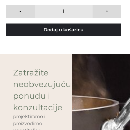
-
+
Dodaj u košaricu
Zatražite
neobvezujuću
ponudu i
konzultacije
projektiramo i
proizvodimo