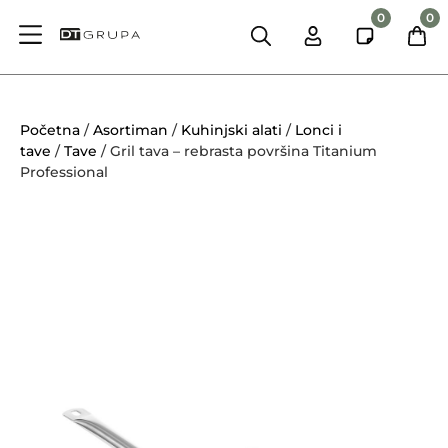
0
0
Početna
/
Asortiman
/
Kuhinjski alati
/
Lonci i
tave
/
Tave
/ Gril tava – rebrasta površina Titanium
Professional