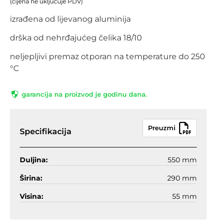
(cijena ne uključuje PDV)
izrađena od lijevanog aluminija
drška od nehrđajućeg čelika 18/10
neljepljivi premaz otporan na temperature do 250
°C
garancija na proizvod je godinu dana.
Preuzmi
Specifikacija
Duljina:
550 mm
Širina:
290 mm
Visina:
55 mm