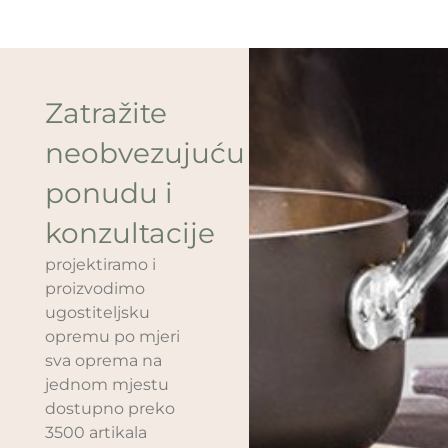
Zatražite
neobvezujuću
ponudu i
konzultacije
projektiramo i
proizvodimo
ugostiteljsku
opremu po mjeri
sva oprema na
jednom mjestu
dostupno preko
3500 artikala