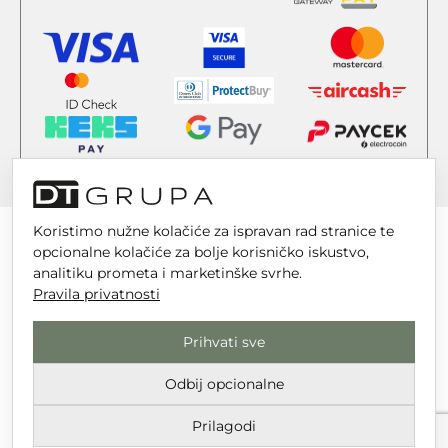
Koristimo nužne kolačiće za ispravan rad stranice te
opcionalne kolačiće za bolje korisničko iskustvo,
analitiku prometa i marketinške svrhe.
Pravila privatnosti
DT GRUPA d.o.o. za trgovinu i usluge
Nikole Tesle 6, 42 000 Varaždin
Prihvati sve
Upisano u trgovački sud u Varaždinu
Odbij opcionalne
MBS 070142870
OIB: 10767324500
Prilagodi
Temeljni kapital društva je 2.654,46 € uplaćen u cijelosti