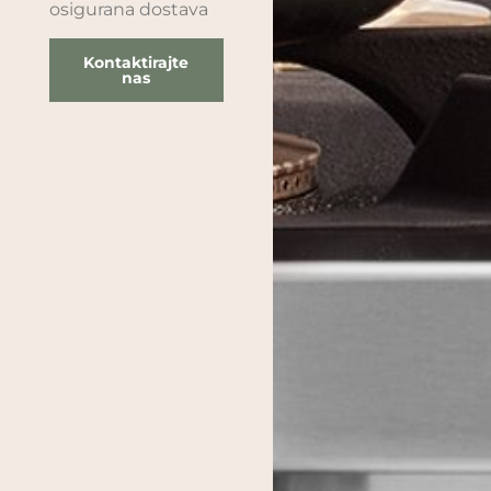
osigurana dostava
Kontaktirajte
nas