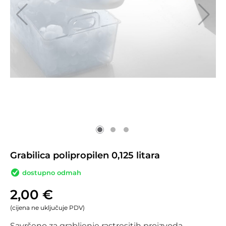
Grabilica polipropilen 0,125 litara
dostupno odmah
2,00
€
(cijena ne uključuje PDV)
Savršeno za grabljenje rastresitih proizvoda