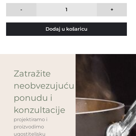
-
+
Dodaj u košaricu
Zatražite
neobvezujuću
ponudu i
konzultacije
projektiramo i
proizvodimo
ugostiteljsku