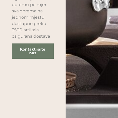
opremu po mjeri
sva oprema na
jednom mjestu
dostupno preko
3500 artikala
osigurana dostava
Kontaktirajte
nas