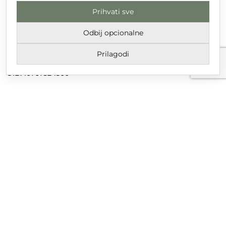
Prihvati sve
DT GRUPA d.o.o. za trgovinu i usluge
Nikole Tesle 6, 42 000 Varaždin
Odbij opcionalne
Upisano u trgovački sud u Varaždinu
Prilagodi
MBS 070142870
OIB: 10767324500
Temeljni kapital društva je 2.654,46 € uplaćen u cijelosti