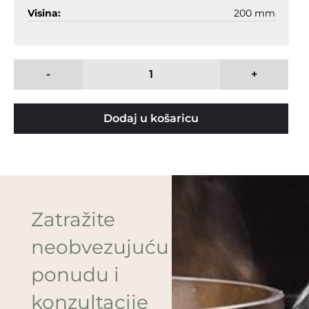
Visina:
200 mm
-
+
Dodaj u košaricu
Zatražite
neobvezujuću
ponudu i
konzultacije