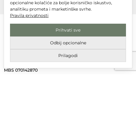
opcionalne kolačiće za bolje korisničko iskustvo,
analitiku prometa i marketinške svrhe.
Pravila privatnosti
Prihvati sve
DT GRUPA d.o.o. za trgovinu i usluge
Odbij opcionalne
Nikole Tesle 6, 42 000 Varaždin
Prilagodi
Upisano u trgovački sud u Varaždinu
MBS 070142870
OIB: 10767324500
Temeljni kapital društva je 2.654,46 € uplaćen u cijelosti