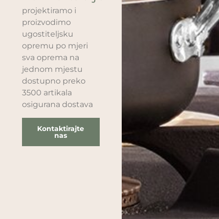
projektiramo i
proizvodimo
ugostiteljsku
opremu po mjeri
sva oprema na
jednom mjestu
dostupno preko
3500 artikala
osigurana dostava
Kontaktirajte
nas