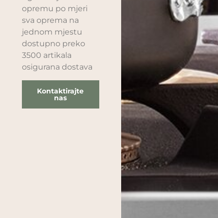
opremu po mjeri
sva oprema na
jednom mjestu
dostupno preko
3500 artikala
osigurana dostava
Kontaktirajte
nas