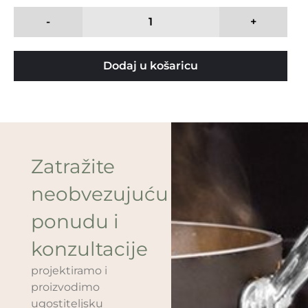
-
+
Dodaj u košaricu
Zatražite
neobvezujuću
ponudu i
konzultacije
projektiramo i
proizvodimo
ugostiteljsku