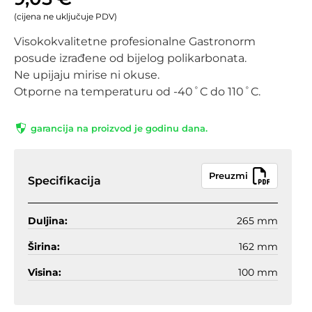
(cijena ne uključuje PDV)
Visokokvalitetne profesionalne Gastronorm
posude izrađene od bijelog polikarbonata.
Ne upijaju mirise ni okuse.
Otporne na temperaturu od -40˚C do 110˚C.
garancija na proizvod je godinu dana.
Preuzmi
Specifikacija
Duljina:
265 mm
Širina:
162 mm
Visina:
100 mm