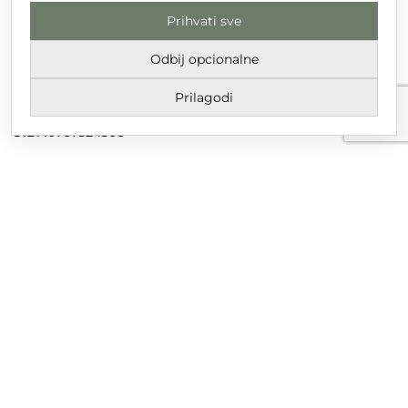
Prihvati sve
DT GRUPA d.o.o. za trgovinu i usluge
Nikole Tesle 6, 42 000 Varaždin
Odbij opcionalne
Upisano u trgovački sud u Varaždinu
Prilagodi
MBS 070142870
OIB: 10767324500
Temeljni kapital društva je 2.654,46 € uplaćen u cijelosti