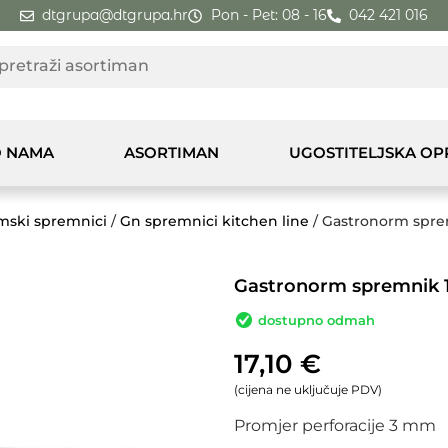
dtgrupa@dtgrupa.hr
Pon - Pet: 08 - 16
042 421 016
 NAMA
ASORTIMAN
UGOSTITELJSKA O
mski spremnici
/
Gn spremnici kitchen line
/ Gastronorm sprem
Gastronorm spremnik 1/
dostupno odmah
17,10
€
(cijena ne uključuje PDV)
Promjer perforacije 3 mm