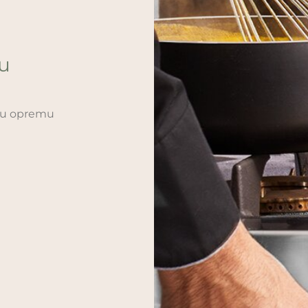
ću
sku opremu