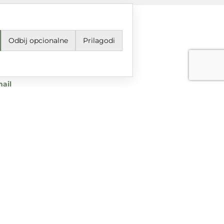
Odbij opcionalne
Prilagodi
jeti korištenja i odredbe
avila privatnosti
ail
grupa@dtgrupa.hr
lefon
85 42 421 016
uštvene mreže
nciranog iz Europskog fonda za regionalni razvoj u sklopu