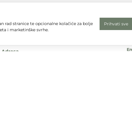
n rad stranice te opcionalne kolačiće za bolje
Prihvati sve
Radno vrijeme
Uv
eta i marketinške svrhe.
Pon - Pet: 08 - 16
Pr
subota, nedjelja i praznici: zatvoreno
Em
Adresa
dt
Sjedište:
Te
Ulica Nikole Tesle 6
+3
42000 Varaždin
Dr
Trgovina:
Mihovila Pavleka Miškine 43
42000 Varaždin
UPA d.o.o. sudjeluje u provedbi financijskog instrumenta sufina