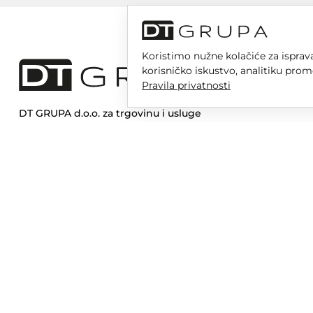
Koristimo nužne kolačiće za isprava
korisničko iskustvo, analitiku prom
Pravila privatnosti
DT GRUPA d.o.o. za trgovinu i usluge
Nikole Tesle 6, 42 000 Varaždin
Upisano u trgovački sud u Varaždinu
MBS 070142870
OIB: 10767324500
Temeljni kapital društva je 2.654,46 € uplaćen u cijelosti
DT GR