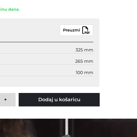
dinu dana.
Preuzmi
325 mm
265 mm
100 mm
+
Dodaj u košaricu