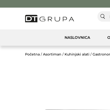
NASLOVNICA
O
Početna
/
Asortiman
/
Kuhinjski alati
/
Gastrono