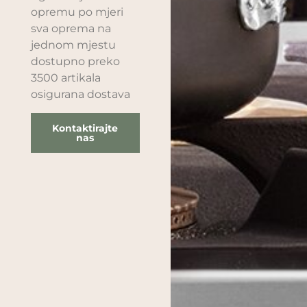
opremu po mjeri
sva oprema na
jednom mjestu
dostupno preko
3500 artikala
osigurana dostava
Kontaktirajte
nas