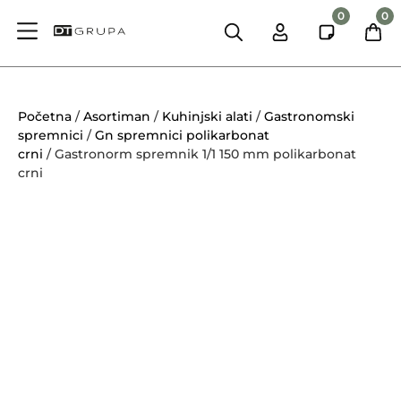
0
0
Početna
/
Asortiman
/
Kuhinjski alati
/
Gastronomski
spremnici
/
Gn spremnici polikarbonat
crni
/ Gastronorm spremnik 1/1 150 mm polikarbonat
crni