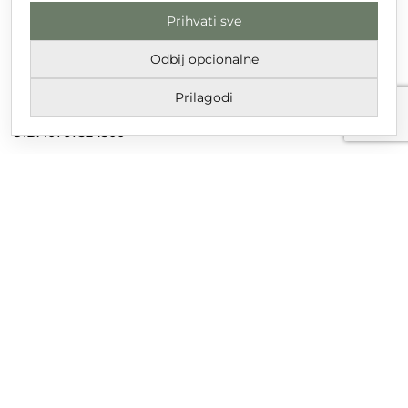
Prihvati sve
DT GRUPA d.o.o. za trgovinu i usluge
Nikole Tesle 6, 42 000 Varaždin
Odbij opcionalne
Upisano u trgovački sud u Varaždinu
Prilagodi
MBS 070142870
OIB: 10767324500
Temeljni kapital društva je 2.654,46 € uplaćen u cijelosti