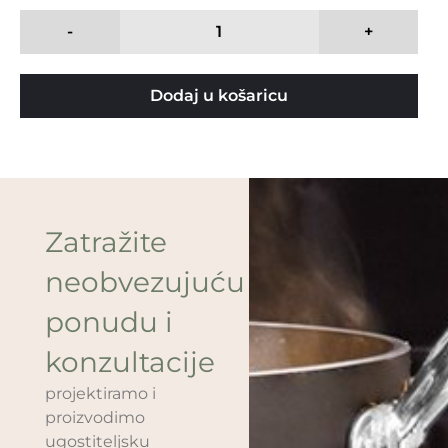
-
+
Dodaj u košaricu
Zatražite
neobvezujuću
ponudu i
konzultacije
projektiramo i
proizvodimo
ugostiteljsku