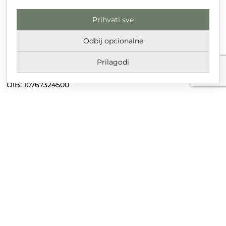
Prihvati sve
DT GRUPA d.o.o. za trgovinu i usluge
Nikole Tesle 6, 42 000 Varaždin
Odbij opcionalne
Upisano u trgovački sud u Varaždinu
Prilagodi
MBS 070142870
OIB: 10767324500
Temeljni kapital društva je 2.654,46 € uplaćen u cijelosti