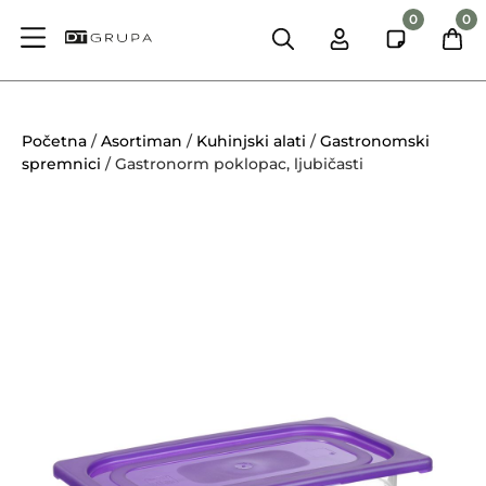
0
0
Početna
/
Asortiman
/
Kuhinjski alati
/
Gastronomski
spremnici
/ Gastronorm poklopac, ljubičasti