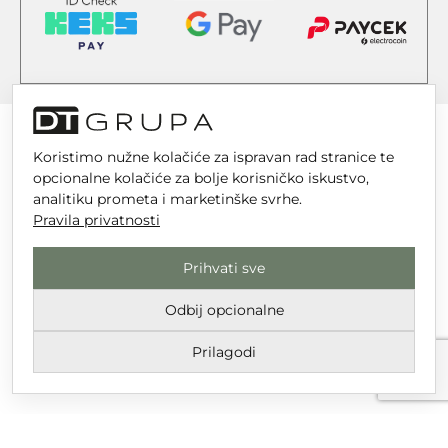
Koristimo nužne kolačiće za ispravan rad stranice te
opcionalne kolačiće za bolje korisničko iskustvo,
DT GRUPA d.o.o. za trgovinu i usluge
analitiku prometa i marketinške svrhe.
Nikole Tesle 6, 42 000 Varaždin
Pravila privatnosti
Upisano u trgovački sud u Varaždinu
Prihvati sve
MBS 070142870
OIB: 10767324500
Odbij opcionalne
Temeljni kapital društva je 2.654,46 € uplaćen u cijelosti
Prilagodi