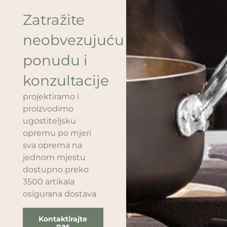
Zatražite
neobvezujuću
ponudu i
konzultacije
projektiramo i
proizvodimo
ugostiteljsku
opremu po mjeri
sva oprema na
jednom mjestu
dostupno preko
3500 artikala
osigurana dostava
Kontaktirajte
nas