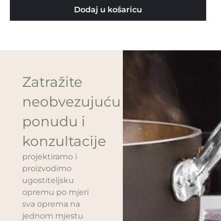
Dodaj u košaricu
Zatražite
neobvezujuću
ponudu i
konzultacije
projektiramo i
proizvodimo
ugostiteljsku
opremu po mjeri
sva oprema na
jednom mjestu