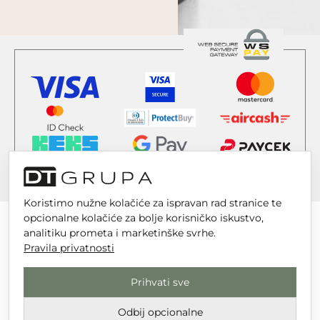
Koristimo nužne kolačiće za ispravan rad stranice te
opcionalne kolačiće za bolje korisničko iskustvo,
analitiku prometa i marketinške svrhe.
Pravila privatnosti
DT GRUPA d.o.o. za trgovinu i usluge
Prihvati sve
Nikole Tesle 6, 42 000 Varaždin
Upisano u trgovački sud u Varaždinu
Odbij opcionalne