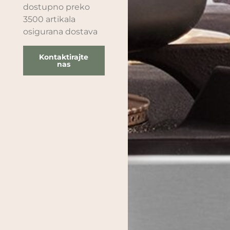
dostupno preko
3500 artikala
osigurana dostava
Kontaktirajte
nas