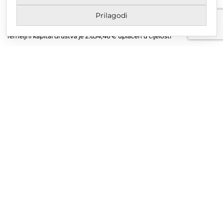
MBS 070142870
Prilagodi
OIB: 10767324500
Temeljni kapital društva je 2.654,46 € uplaćen u cijelosti