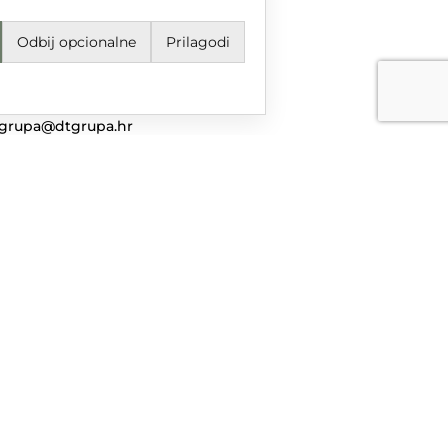
Odbij opcionalne
Prilagodi
jeti korištenja i odredbe
avila privatnosti
ail
grupa@dtgrupa.hr
lefon
85 42 421 016
uštvene mreže
nciranog iz Europskog fonda za regionalni razvoj u sklopu