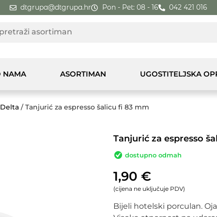
dtgrupa@dtgrupa.hr
Pon - Pet: 08 - 16
042 421 016
 NAMA
ASORTIMAN
UGOSTITELJSKA O
Delta
/ Tanjurić za espresso šalicu fi 83 mm
Tanjurić za espresso ša
dostupno odmah
1,90
€
(cijena ne uključuje PDV)
Bijeli hotelski porculan. Oj