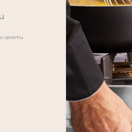
ću
sku opremu