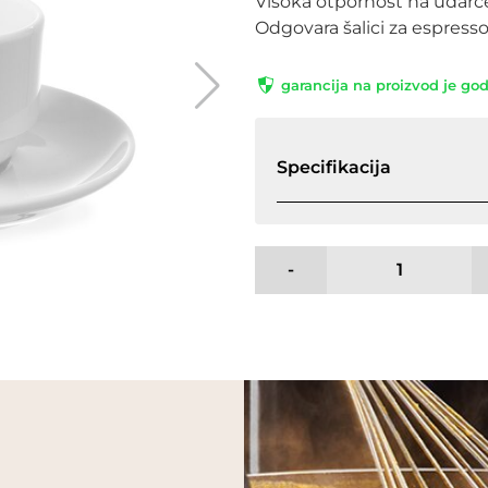
Visoka otpornost na udarce
Odgovara šalici za espresso
garancija na proizvod je go
Specifikacija
-