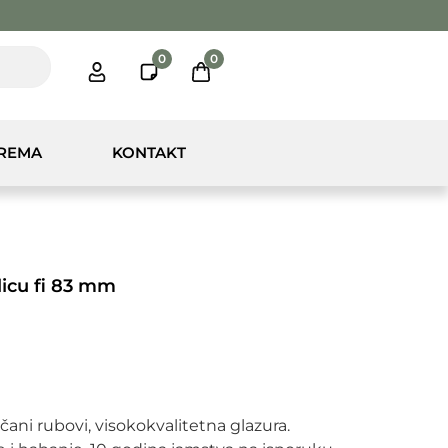
0
0
PREMA
KONTAKT
licu fi 83 mm
ačani rubovi, visokokvalitetna glazura. 