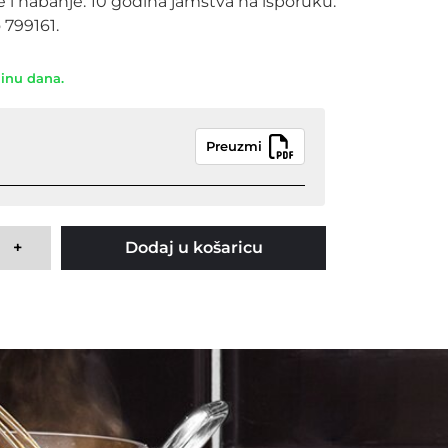
 i habanje. 10 godina jamstva na isporuku. 
 799161.
dinu dana.
Preuzmi
+
Dodaj u košaricu