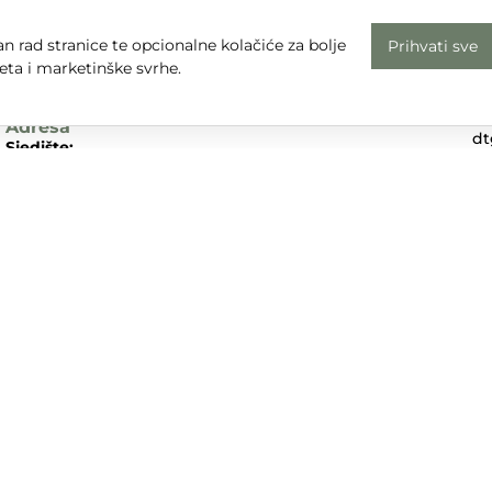
Radno vrijeme
n rad stranice te opcionalne kolačiće za bolje
Prihvati sve
Uv
Pon - Pet: 08 - 16
eta i marketinške svrhe.
Pr
subota, nedjelja i praznici: zatvoreno
Em
Adresa
dt
Sjedište:
Te
Ulica Nikole Tesle 6
+3
42000 Varaždin
Dr
Trgovina:
Mihovila Pavleka Miškine 43
42000 Varaždin
UPA d.o.o. sudjeluje u provedbi financijskog instrumenta sufina
tivnog programa „Konkurentnost i kohezija”.