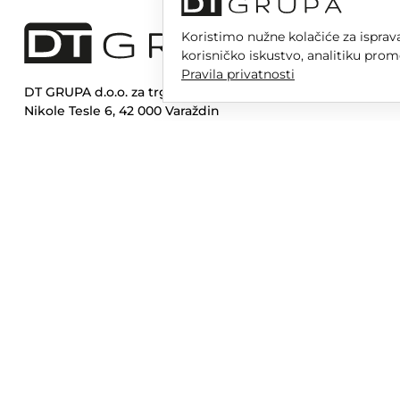
Koristimo nužne kolačiće za isprava
korisničko iskustvo, analitiku prom
Pravila privatnosti
DT GRUPA d.o.o. za trgovinu i usluge
Nikole Tesle 6, 42 000 Varaždin
Upisano u trgovački sud u Varaždinu
MBS 070142870
OIB: 10767324500
Temeljni kapital društva je 2.654,46 € uplaćen u cijelosti
DT GR
Opera