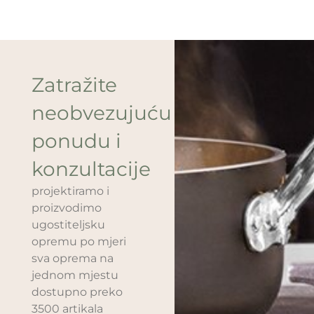
Zatražite
neobvezujuću
ponudu i
konzultacije
projektiramo i
proizvodimo
ugostiteljsku
opremu po mjeri
sva oprema na
jednom mjestu
dostupno preko
3500 artikala