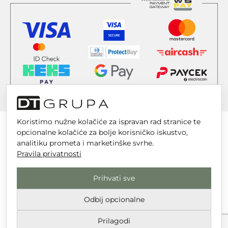
Koristimo nužne kolačiće za ispravan rad stranice te
opcionalne kolačiće za bolje korisničko iskustvo,
analitiku prometa i marketinške svrhe.
Pravila privatnosti
DT GRUPA d.o.o. za trgovinu i usluge
Nikole Tesle 6, 42 000 Varaždin
Prihvati sve
Upisano u trgovački sud u Varaždinu
Odbij opcionalne
MBS 070142870
OIB: 10767324500
Prilagodi