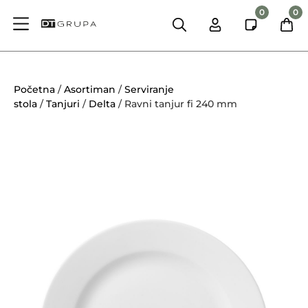
0
0
Početna
/
Asortiman
/
Serviranje
stola
/
Tanjuri
/
Delta
/ Ravni tanjur fi 240 mm