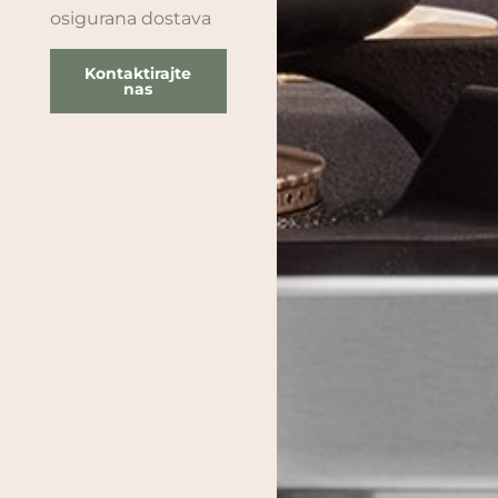
osigurana dostava
Kontaktirajte
nas