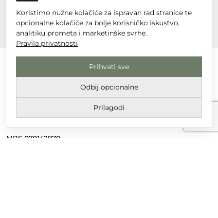
Koristimo nužne kolačiće za ispravan rad stranice te
opcionalne kolačiće za bolje korisničko iskustvo,
analitiku prometa i marketinške svrhe.
Pravila privatnosti
Prihvati sve
Odbij opcionalne
DT GRUPA d.o.o. za trgovinu i usluge
Nikole Tesle 6, 42 000 Varaždin
Prilagodi
Upisano u trgovački sud u Varaždinu
MBS 070142870
OIB: 10767324500
Temeljni kapital društva je 2.654,46 € uplaćen u cijelosti