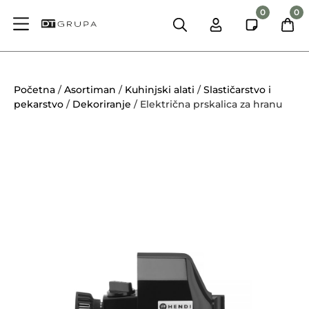
0
0
Početna
/
Asortiman
/
Kuhinjski alati
/
Slastičarstvo i
pekarstvo
/
Dekoriranje
/ Električna prskalica za hranu