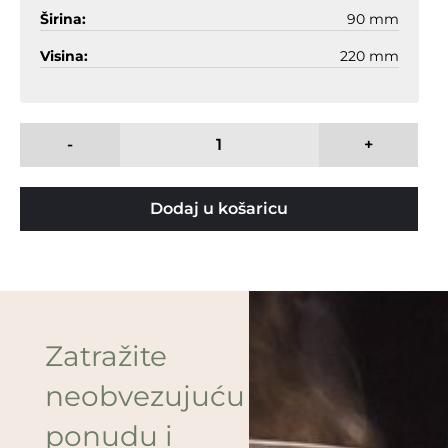
Širina:
90 mm
Visina:
220 mm
-
+
Dodaj u košaricu
Zatražite
neobvezujuću
ponudu i