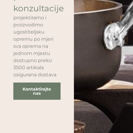
konzultacije
projektiramo i
proizvodimo
ugostiteljsku
opremu po mjeri
sva oprema na
jednom mjestu
dostupno preko
3500 artikala
osigurana dostava
Kontaktirajte
nas